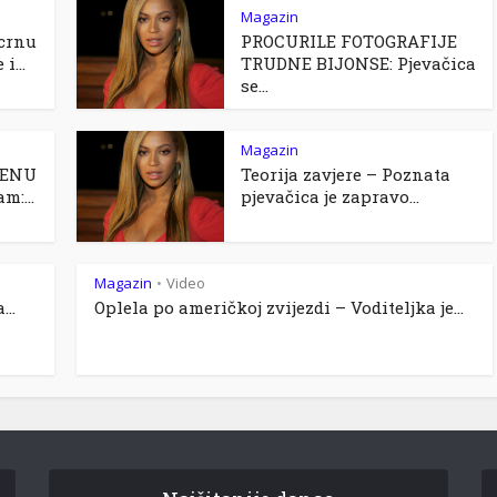
Magazin
crnu
PROCURILE FOTOGRAFIJE
i...
TRUDNE BIJONSE: Pjevačica
se...
Magazin
RENU
Teorija zavjere – Poznata
m:...
pjevačica je zapravo...
Magazin
Video
•
..
Oplela po američkoj zvijezdi – Voditeljka je...