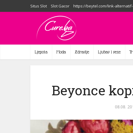
Situs Slot
Slot Gacor
https://beytel.com/link-alternatif
Ljepota
Moda
Zdravlje
Ljubav i veze
T
Beyonce kopi
08.08. 20