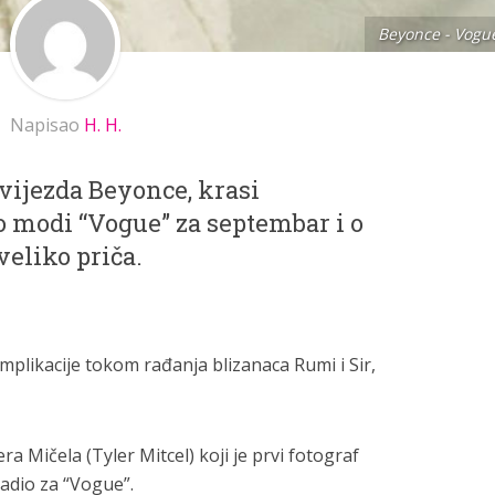
Beyonce - Vogu
Napisao
H. H.
vijezda Beyonce, krasi
 modi “Vogue” za septembar i o
eliko priča.
omplikacije tokom rađanja blizanaca Rumi i Sir,
ra Mičela (Tyler Mitcel) koji je prvi fotograf
radio za “Vogue”.