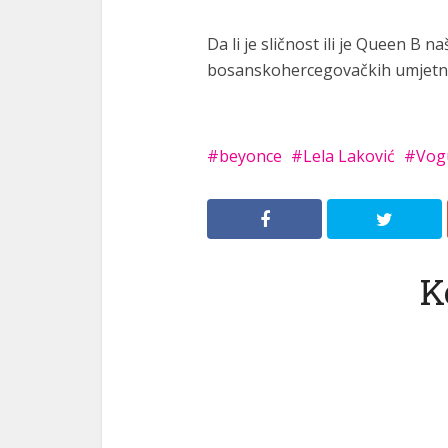
Da li je sličnost ili je Queen B n
bosanskohercegovačkih umjetn
beyonce
Lela Laković
Vog
K