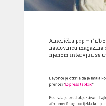
Američka pop – r'n'b z
naslovnicu magazina o
njenom intervjuu se uv
Beyonce je otkrila da je imala k
prenosi “
Express tabloid
“.
Pozirala je pred objektivom Tajle
afroameričkog porijekla koji je 