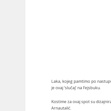
Laka, kojeg pamtimo po nastupu n
je ovaj ‘slučaj’ na Fejsbuku.
Kostime za ovaj spot su dizajni
Arnautalić.