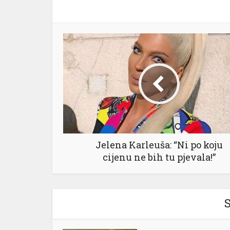
Jelena Karleuša: “Ni po koju
cijenu ne bih tu pjevala!”
S