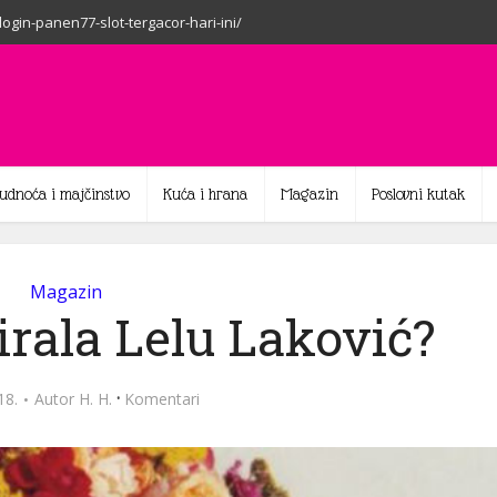
-login-panen77-slot-tergacor-hari-ini/
rudnoća i majčinstvo
Kuća i hrana
Magazin
Poslovni kutak
Magazin
rala Lelu Laković?
·
18.
Autor
H. H.
Komentari