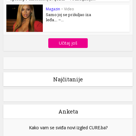
Magazin
•
Video
Samo joj se prišuljao iza
leđa…. –...
Učitaj još
Najčitanije
Anketa
Kako vam se sviđa novi izgled CURE.ba?