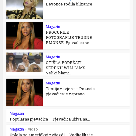
Beyonce rodila blizance
Magazin
PROCURILE
FOTOGRAFIJE TRUDNE
BIJONSE: Pjevačica se...
Magazin
OTIŠLA PODRŽATI
SERENU WILLIAMS –
Veliki blam:...
Magazin
Teorija zavjere – Poznata
pjevačica je zapravo...
Magazin
Popularna pjevačica – Pjevačica uživa na...
Magazin
•
Video
Oplela po američkoj zvijezdi – Voditeljka je...