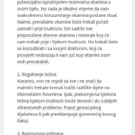
potencijalno ispražnjenim rezervama vitamina u
svom tijelu. No sada je idealno vrijeme da vam
svakodnevno konzumiranje vitamina postane ritual.
Naime, prenatalne vitamine biste trebali početi
uzimati i prije trudnoće. Oni sadrže sve
preporučene dnevne vitamine i minerale koji će
vam trebati prije i tijekom trudnoće. No trebali biste
se konzultirati i sa svojim doktorom, koji će
provjeriti nedostaju li vam još koji vitamini osim
onih prenatalnih.
2. Reguliranje težine
Naravno, ovo ne vrijedi za sve i ne znači da
mahnito trebate krenuti tražiti različite dijete na
internetskim forumima. Ipak, prekomjerna tjelesna
težina tijekom trudnoće može dovesti i do ozbiljnih
zdravstvenih problema. Poput gestacijskog
dijabetesa ili pak preeklampsije (poremećaj krvnog
tlaka).
3. Raznovrsna prehrana