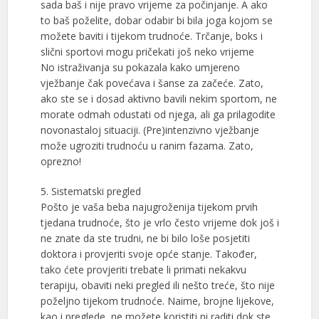
sada baš i nije pravo vrijeme za počinjanje. A ako
to baš poželite, dobar odabir bi bila joga kojom se
možete baviti i tijekom trudnoće. Trčanje, boks i
slični sportovi mogu pričekati još neko vrijeme
No istraživanja su pokazala kako umjereno
vježbanje čak povećava i šanse za začeće. Zato,
ako ste se i dosad aktivno bavili nekim sportom, ne
morate odmah odustati od njega, ali ga prilagodite
novonastaloj situaciji. (Pre)intenzivno vježbanje
može ugroziti trudnoću u ranim fazama. Zato,
oprezno!
5. Sistematski pregled
Pošto je vaša beba najugroženija tijekom prvih
tjedana trudnoće, što je vrlo često vrijeme dok još i
ne znate da ste trudni, ne bi bilo loše posjetiti
doktora i provjeriti svoje opće stanje. Također,
tako ćete provjeriti trebate li primati nekakvu
terapiju, obaviti neki pregled ili nešto treće, što nije
poželjno tijekom trudnoće. Naime, brojne lijekove,
kao i preglede, ne možete koristiti ni raditi dok ste