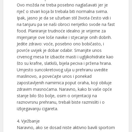
Ovo možda ne treba posebno naglašavati jer je
riječ o stvari koja bi trebala biti normalna svima.
Ipak, jasno je da se užurban stil života često vidi i
na tanjuru pa se naši obroci nerijetko svode na fast
food. Planiranje trudnoće idealno je vrijeme za
mijenjanje ove loše navike i stjecanje onih dobrih.
Jedite zdravo: voće, posebno ono bobičasto, i
povrće uvijek je dobar odabir. Smanjite unos
crvenog mesa te izbacite masti i ugljikohidrate kao
što su krafne, slatkiši, bijela peciva i pržena hrana.
Umjesto suncokretovog ulja u prehranu uvedite
maslinovo, a povećajte unos i ponekad
zapostavljenih namirnica poput oraha, koji obiluje
zdravim masnoćama. Naravno, kako bi vaše opće
stanje bilo što bolje, osim o orijentaciji na
raznovrsnu prehranu, trebali biste razmisliti i o
izbjegavanju cigareta.
4. Vježbanje
Naravno, ako se dosad niste aktivno bavili sportom