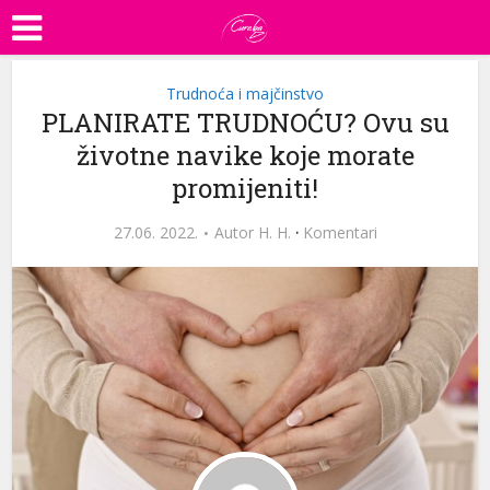
Trudnoća i majčinstvo
PLANIRATE TRUDNOĆU? Ovu su
životne navike koje morate
promijeniti!
27.06. 2022.
Autor
H. H.
·
Komentari