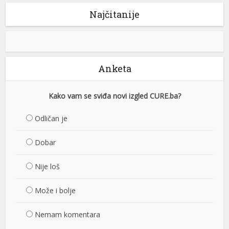
Najčitanije
Anketa
Kako vam se sviđa novi izgled CURE.ba?
Odličan je
Dobar
Nije loš
Može i bolje
Nemam komentara