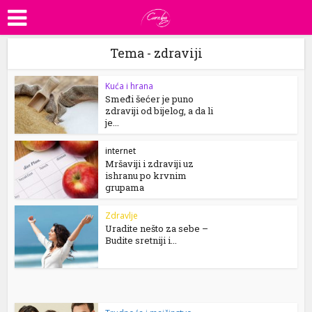
Tema - zdraviji
Kuća i hrana
Smeđi šećer je puno
zdraviji od bijelog, a da li
je...
internet
Mršaviji i zdraviji uz
ishranu po krvnim
grupama
Zdravlje
Uradite nešto za sebe –
Budite sretniji i...