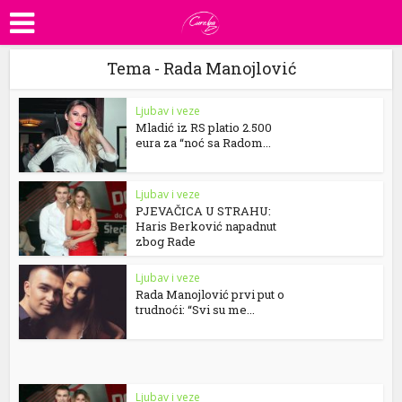
Tema - Rada Manojlović
Ljubav i veze
Mladić iz RS platio 2.500
eura za “noć sa Radom...
Ljubav i veze
PJEVAČICA U STRAHU:
Haris Berković napadnut
zbog Rade
Ljubav i veze
Rada Manojlović prvi put o
trudnoći: “Svi su me...
Ljubav i veze