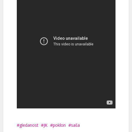
gledanost
JK
poklon
saša