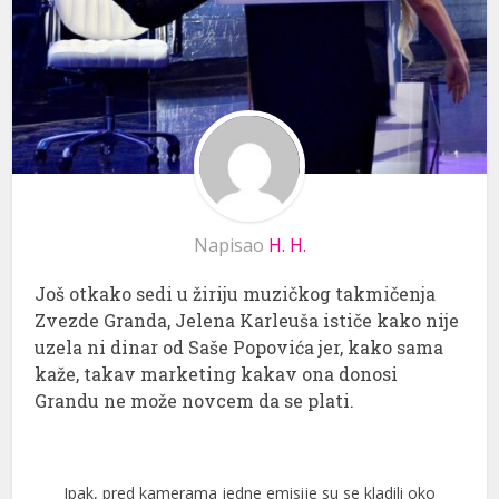
Napisao
H. H.
Još otkako sedi u žiriju muzičkog takmičenja
Zvezde Granda, Jelena Karleuša ističe kako nije
uzela ni dinar od Saše Popovića jer, kako sama
kaže, takav marketing kakav ona donosi
Grandu ne može novcem da se plati.
Ipak, pred kamerama jedne emisije su se kladili oko