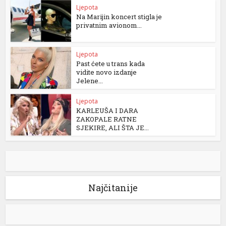
Ljepota
Na Marijin koncert stigla je
privatnim avionom...
Ljepota
Past ćete u trans kada
vidite novo izdanje
Jelene...
Ljepota
KARLEUŠA I DARA
ZAKOPALE RATNE
SJEKIRE, ALI ŠTA JE...
Najčitanije