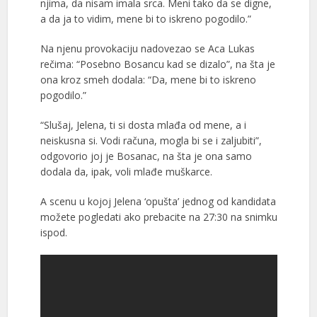
njima, da nisam imala srca. Meni tako da se digne,
a da ja to vidim, mene bi to iskreno pogodilo.”
Na njenu provokaciju nadovezao se Aca Lukas
rečima: “Posebno Bosancu kad se dizalo”, na šta je
ona kroz smeh dodala: “Da, mene bi to iskreno
pogodilo.”
“Slušaj, Jelena, ti si dosta mlađa od mene, a i
neiskusna si. Vodi računa, mogla bi se i zaljubiti”,
odgovorio joj je Bosanac, na šta je ona samo
dodala da, ipak, voli mlađe muškarce.
A scenu u kojoj Jelena ‘opušta’ jednog od kandidata
možete pogledati ako prebacite na 27:30 na snimku
ispod.