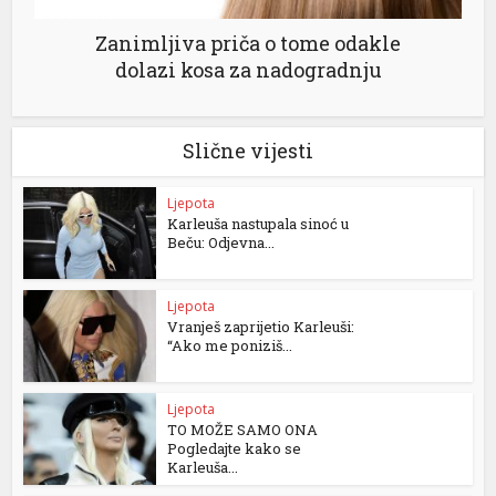
Zanimljiva priča o tome odakle
dolazi kosa za nadogradnju
Slične vijesti
Ljepota
Karleuša nastupala sinoć u
Beču: Odjevna...
Ljepota
Vranješ zaprijetio Karleuši:
“Ako me poniziš...
Ljepota
TO MOŽE SAMO ONA
Pogledajte kako se
Karleuša...