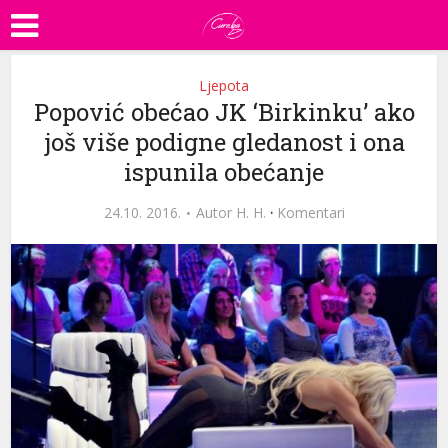
Ljepota
Popović obećao JK ‘Birkinku’ ako
još više podigne gledanost i ona
ispunila obećanje
24.10. 2016.
Autor
H. H.
·
Komentari