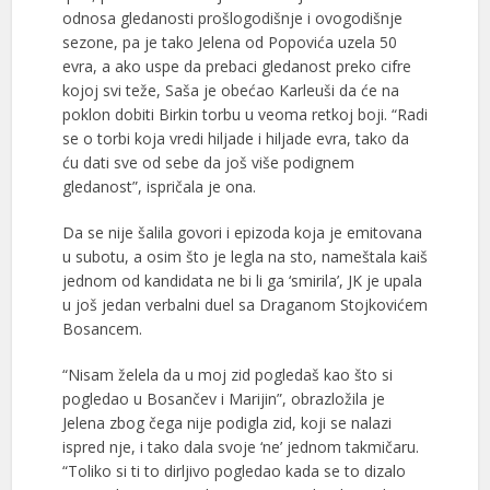
odnosa gledanosti prošlogodišnje i ovogodišnje
sezone, pa je tako Jelena od Popovića uzela 50
evra, a ako uspe da prebaci gledanost preko cifre
kojoj svi teže, Saša je obećao Karleuši da će na
poklon dobiti Birkin torbu u veoma retkoj boji. “Radi
se o torbi koja vredi hiljade i hiljade evra, tako da
ću dati sve od sebe da još više podignem
gledanost”, ispričala je ona.
Da se nije šalila govori i epizoda koja je emitovana
u subotu, a osim što je legla na sto, nameštala kaiš
jednom od kandidata ne bi li ga ‘smirila’, JK je upala
u još jedan verbalni duel sa Draganom Stojkovićem
Bosancem.
“Nisam želela da u moj zid pogledaš kao što si
pogledao u Bosančev i Marijin”, obrazložila je
Jelena zbog čega nije podigla zid, koji se nalazi
ispred nje, i tako dala svoje ‘ne’ jednom takmičaru.
“Toliko si ti to dirljivo pogledao kada se to dizalo