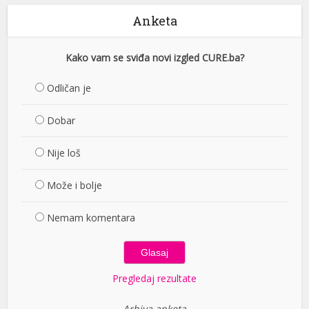
Anketa
Kako vam se sviđa novi izgled CURE.ba?
Odličan je
Dobar
Nije loš
Može i bolje
Nemam komentara
Pregledaj rezultate
Arhiva anketa