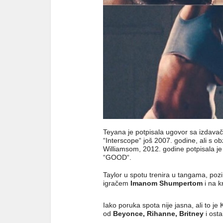
Teyana je potpisala ugovor sa izdav
“Interscope“ još 2007. godine, ali s ob
Williamsom, 2012. godine potpisala 
“GOOD“.
Taylor u spotu trenira u tangama, po
igračem
Imanom Shumpertom
i na k
Iako poruka spota nije jasna, ali to j
od
Beyonce, Rihanne, Britney
i osta