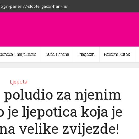
-login-panen77-slot-tergacor-hari-ini/
rudnoća i majčinstvo
Kuća i hrana
Magazin
Poslovni kutak
Ljepota
 je poludio za njenim
 je ljepotica koja je
na velike zvijezde!