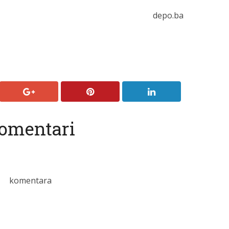
depo.ba
omentari
komentara