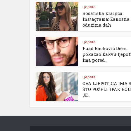
Ljepota
Bosanska kraljica
Instagrama: Zanosna 
oduzima dah
Ljepota
Fuad Backović Deen
pokazao kakvu ljepot
ima pored...
Ljepota
OVA LJEPOTICA IMA 
ŠTO POŽELI: IPAK BO
JE...