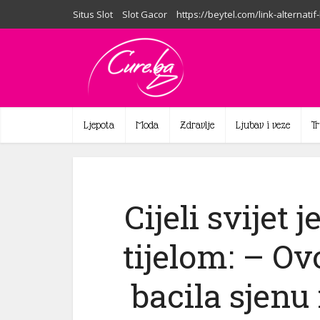
Situs Slot
Slot Gacor
https://beytel.com/link-alternatif
Ljepota
Moda
Zdravlje
Ljubav i veze
T
Cijeli svijet
tijelom: – Ovo
bacila sjenu 