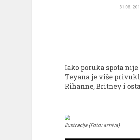
31.08. 201
Iako poruka spota nije 
Teyana je više privuk
Rihanne, Britney i ost
Ilustracija (Foto: arhiva)