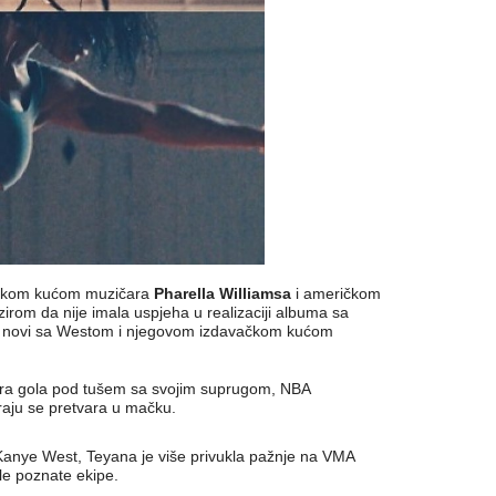
ačkom kućom muzičara
Pharella Williamsa
i američkom
zirom da nije imala uspjeha u realizaciji albuma sa
je novi sa Westom i njegovom izdavačkom kućom
zira gola pod tušem sa svojim suprugom, NBA
raju se pretvara u mačku.
e Kanye West, Teyana je više privukla pažnje na VMA
le poznate ekipe.