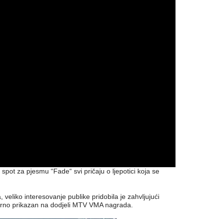
spot za pjesmu “Fade“ svi pričaju o ljepotici koja se
, veliko interesovanje publike pridobila je zahvljujući
erno prikazan na dodjeli MTV VMA nagrada.