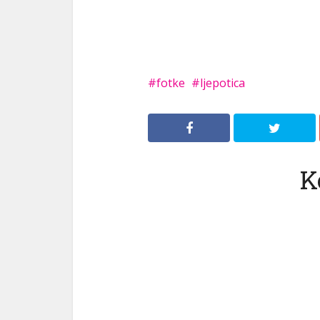
fotke
ljepotica
K