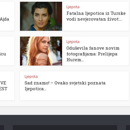
Ljepota
Fatalna ljepotica iz Turske
Ajda
vodi nevjerovatan život:...
Ljepota
Oduševila fanove novim
icu
fotografijama: Prelijepa
Hurem...
Ljepota
SVE
Sad znamo! – Ovako svjetski poznata
LEST
ljepotica...