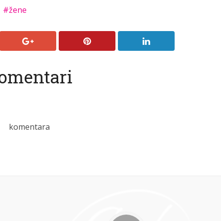
žene
omentari
komentara