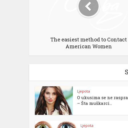
The easiest method to Contact
American Women
S
Ljepota
O ukusima se ne raspra
– Šta muškarci...
Ljepota