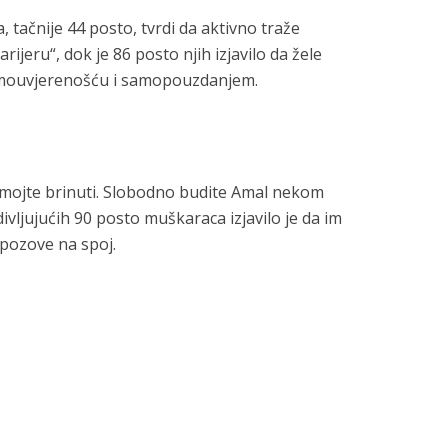
tačnije 44 posto, tvrdi da aktivno traže
ijeru“, dok je 86 posto njih izjavilo da žele
samouvjerenošću i samopouzdanjem.
nemojte brinuti. Slobodno budite Amal nekom
ivljujućih 90 posto muškaraca izjavilo je da im
 pozove na spoj.