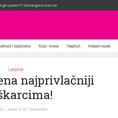
-login-panen77-slot-tergacor-hari-ini/
rudnoća i majčinstvo
Kuća i hrana
Magazin
Poslovni kutak
Ljepota
žena najprivlačniji
karcima!
·
22.
Autor
H. H.
Komentari