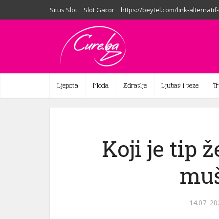
Situs Slot
Slot Gacor
https://beytel.com/link-alternatif
Ljepota
Moda
Zdravlje
Ljubav i veze
T
Koji je tip 
muš
14.07. 20