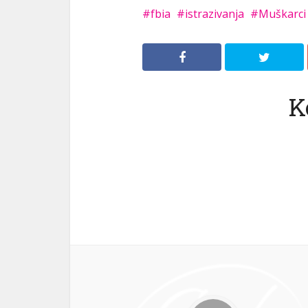
fbia
istrazivanja
Muškarci
K