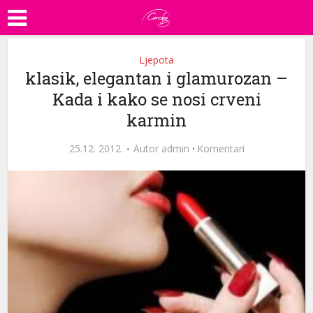
Ljepota
klasik, elegantan i glamurozan –
Kada i kako se nosi crveni
karmin
25.12. 2012.
Autor
admin
·
Komentari