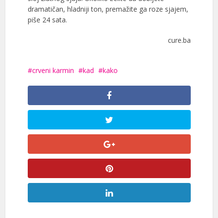
dramatičan, hladniji ton, premažite ga roze sjajem,
piše 24 sata.
cure.ba
crveni karmin
kad
kako