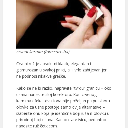
crveni karmin (foto:cure.ba)
Crveni ruž je apsolutni klasik, elegantan i
glamurozan u svakoj prilici, ali i vrlo zahtjevan jer
ne podnosi nikakve greške.
Kako se ne bi razlio, napravite “tvrdu” granicu – oko
usana nanesite sloj korektora. Kod crvenog
karmina efekat dva tona nije poželjan pa pri izboru
olovke za usne postoje samo dvije alternative –
izaberite onu koja je identična boji ruža ili olovku u
prirodnoj boji usana. Kad ocrtate ivicu, pedantno
nanesite ruž četkicom.