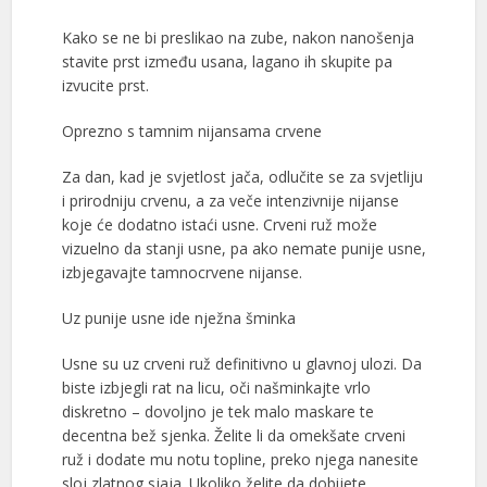
Kako se ne bi preslikao na zube, nakon nanošenja
stavite prst između usana, lagano ih skupite pa
izvucite prst.
Oprezno s tamnim nijansama crvene
Za dan, kad je svjetlost jača, odlučite se za svjetliju
i prirodniju crvenu, a za veče intenzivnije nijanse
koje će dodatno istaći usne. Crveni ruž može
vizuelno da stanji usne, pa ako nemate punije usne,
izbjegavajte tamnocrvene nijanse.
Uz punije usne ide nježna šminka
Usne su uz crveni ruž definitivno u glavnoj ulozi. Da
biste izbjegli rat na licu, oči našminkajte vrlo
diskretno – dovoljno je tek malo maskare te
decentna bež sjenka. Želite li da omekšate crveni
ruž i dodate mu notu topline, preko njega nanesite
sloj zlatnog sjaja. Ukoliko želite da dobijete