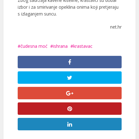
Zbog sadržaja kavene kiseline, krastavci su dobar
izbor i za smirivanje opeklina onima koji pretjeraju
s izlaganjem suncu.
net.hr
čudesna moć
ishrana
krastavac