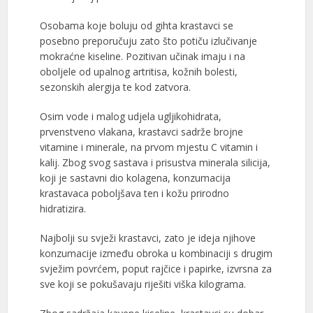
Osobama koje boluju od gihta krastavci se
posebno preporučuju zato što potiču izlučivanje
mokraćne kiseline. Pozitivan učinak imaju i na
oboljele od upalnog artritisa, kožnih bolesti,
sezonskih alergija te kod zatvora.
Osim vode i malog udjela ugljikohidrata,
prvenstveno vlakana, krastavci sadrže brojne
vitamine i minerale, na prvom mjestu C vitamin i
kalij. Zbog svog sastava i prisustva minerala silicija,
koji je sastavni dio kolagena, konzumacija
krastavaca poboljšava ten i kožu prirodno
hidratizira.
Najbolji su svježi krastavci, zato je ideja njihove
konzumacije između obroka u kombinaciji s drugim
svježim povrćem, poput rajčice i papirke, izvrsna za
sve koji se pokušavaju riješiti viška kilograma.