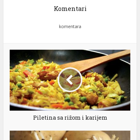
Komentari
komentara
Pi­le­ti­na sa rižom i ka­ri­jem