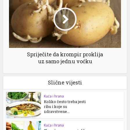
Spriječite da krompir proklija
uz samo jednu voćku
Slične vijesti
Kuća i hrana
Koliko često treba jesti
ribu i koje su
zdravstvene...
Kuća i hrana