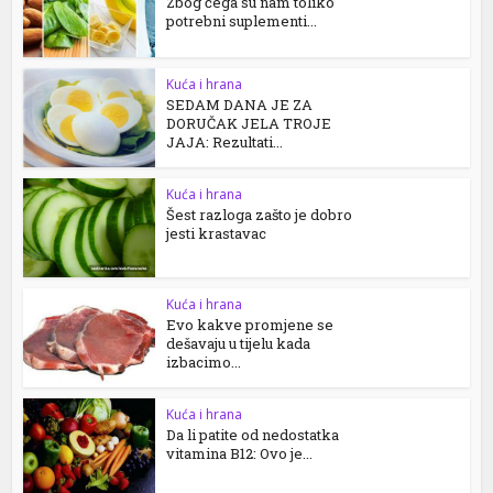
Zbog čega su nam toliko
potrebni suplementi...
Kuća i hrana
SEDAM DANA JE ZA
DORUČAK JELA TROJE
JAJA: Rezultati...
Kuća i hrana
Šest razloga zašto je dobro
jesti krastavac
Kuća i hrana
Evo kakve promjene se
dešavaju u tijelu kada
izbacimo...
Kuća i hrana
Da li patite od nedostatka
vitamina B12: Ovo je...