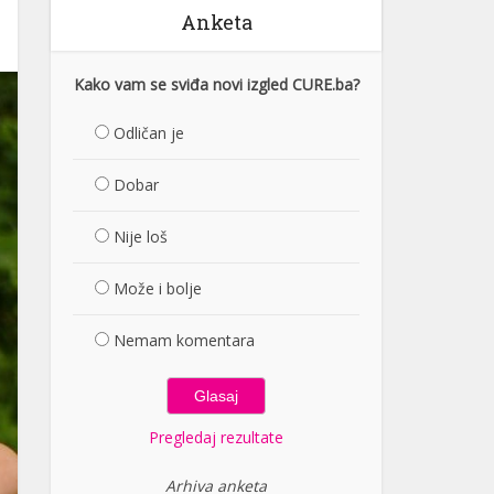
Anketa
Kako vam se sviđa novi izgled CURE.ba?
Odličan je
Dobar
Nije loš
Može i bolje
Nemam komentara
Pregledaj rezultate
Arhiva anketa