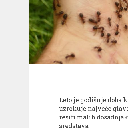
Leto je godišnje doba
uzrokuje najveće glavo
rešiti malih dosadnja
sredstava