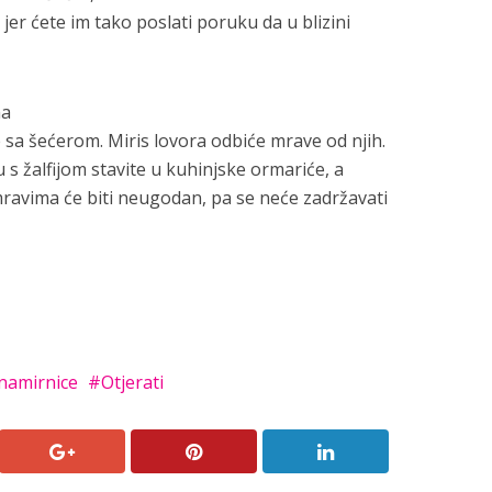
jer ćete im tako poslati poruku da u blizini
ma
e sa šećerom. Miris lovora odbiće mrave od njih.
su s žalfijom stavite u kuhinjske ormariće, a
i mravima će biti neugodan, pa se neće zadržavati
namirnice
Otjerati