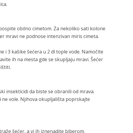
ica.
pospite obilno cimetom. Za nekoliko sati kolone
jer mravi ne podnose intenzivan miris cimeta.
e i 3 kašike šećera u 2 dl tople vode. Namočite
avite ih na mesta gde se skupljaju mravi. Šećer
štiti.
i insekticidi da biste se obranili od mrava.
 ne vole. Njihova okupljališta poprskajte
že šećer, a vi ih iznenadite biberom.