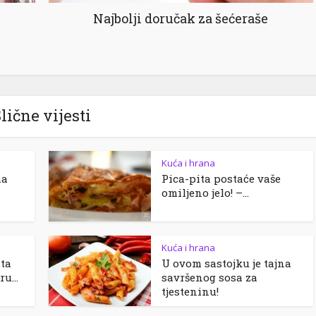
Najbolji doručak za šećeraše
lične vijesti
Kuća i hrana
ma
Pica-pita postaće vaše
omiljeno jelo! –...
Kuća i hrana
sta
U ovom sastojku je tajna
u...
savršenog sosa za
tjesteninu!