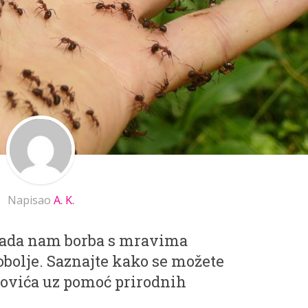
Napisao
A. K.
 kada nam borba s mravima
bolje. Saznajte kako se možete
kovića uz pomoć prirodnih