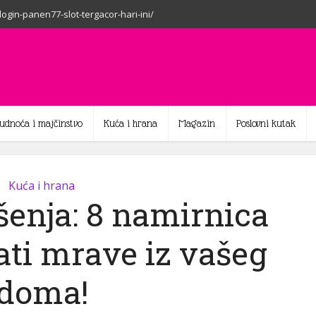
-login-panen77-slot-tergacor-hari-ini/
rudnoća i majčinstvo
Kuća i hrana
Magazin
Poslovni kutak
Kuća i hrana
šenja: 8 namirnica
rati mrave iz vašeg
doma!