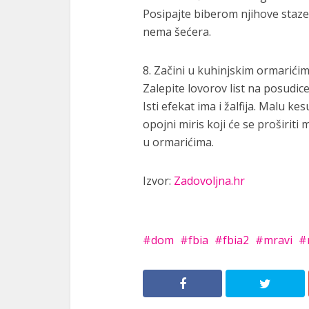
Posipajte biberom njihove staze 
nema šećera.
8. Začini u kuhinjskim ormarići
Zalepite lovorov list na posudic
Isti efekat ima i žalfija. Malu ke
opojni miris koji će se proširit
u ormarićima.
Izvor:
Zadovoljna.hr
dom
fbia
fbia2
mravi