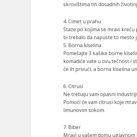
skrovištima tih dosadnih životinj
4. Cimet u prahu
Staze po kojima se mravi kreću 
bi trebalo da napuste to mesto 
5. Borna kiselina
Pomešajte 3 kašike borne kiselin
komadiće vate u ovu tečnost i st
će ih privući, a borna kiselina uni
6. Citrusi
Ne trebaju vam opasni industrijsk
Pomoći će vam citrusi koje mravi
limunovim sokom.
7. Biber
Mravi u vašem domu uglavnom tra