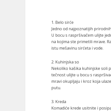
1. Belo sirće
Jedno od najpoznatijih prirodnih
U bocu s raspršivačem ulijte jed
na kojima ste primetili mrave.
istu mešavinu sirćeta i vode.
2. Kuhinjska so
Nekoliko kašika kuhinjske soli
tečnost ulijte u bocu s rasprši
mravi okupljaju i kroz koja ulaz
putu.
3. Kreda
Komadiće krede usitnite i posip