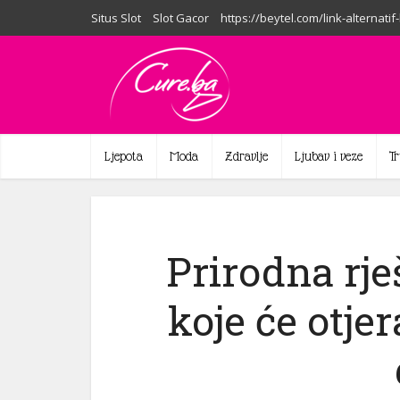
Situs Slot
Slot Gacor
https://beytel.com/link-alternatif
Ljepota
Moda
Zdravlje
Ljubav i veze
T
Prirodna rje
koje će otje