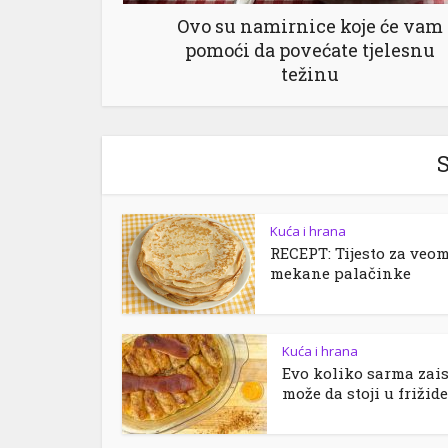
Ovo su namirnice koje će vam
pomoći da povećate tjelesnu
težinu
S
Kuća i hrana
RECEPT: Tijesto za veo
mekane palačinke
Kuća i hrana
Evo koliko sarma zai
može da stoji u frižider