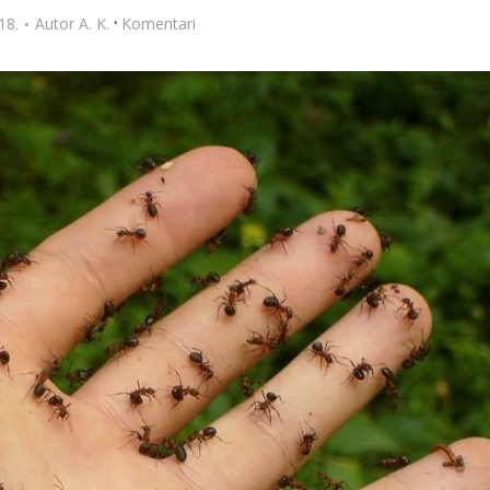
·
18.
Autor
A. K.
Komentari