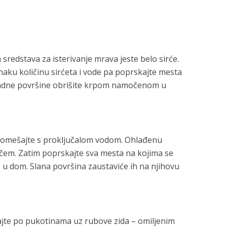
 sredstava za isterivanje mrava jeste belo sirće.
naku količinu sirćeta i vode pa poprskajte mesta
 Radne površine obrišite krpom namočenom u
 pomešajte s proključalom vodom. Ohlađenu
vačem. Zatim poprskajte sva mesta na kojima se
e u dom. Slana površina zaustaviće ih na njihovu
ajte po pukotinama uz rubove zida – omiljenim