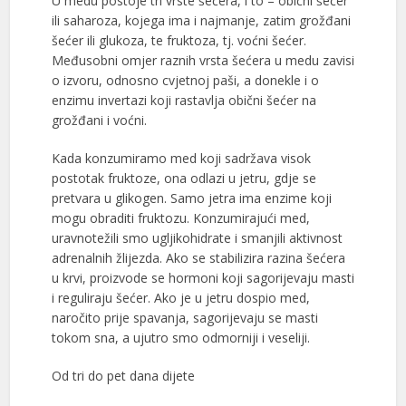
U medu postoje tri vrste šećera, i to – obični šećer
ili saharoza, kojega ima i najmanje, zatim grožđani
šećer ili glukoza, te fruktoza, tj. voćni šećer.
Međusobni omjer raznih vrsta šećera u medu zavisi
o izvoru, odnosno cvjetnoj paši, a donekle i o
enzimu invertazi koji rastavlja obični šećer na
grožđani i voćni.
Kada konzumiramo med koji sadržava visok
postotak fruktoze, ona odlazi u jetru, gdje se
pretvara u glikogen. Samo jetra ima enzime koji
mogu obraditi fruktozu. Konzumirajući med,
uravnotežili smo ugljikohidrate i smanjili aktivnost
adrenalnih žlijezda. Ako se stabilizira razina šećera
u krvi, proizvode se hormoni koji sagorijevaju masti
i reguliraju šećer. Ako je u jetru dospio med,
naročito prije spavanja, sagorijevaju se masti
tokom sna, a ujutro smo odmorniji i veseliji.
Od tri do pet dana dijete