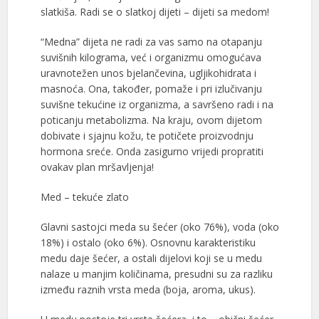
slatkiša. Radi se o slatkoj dijeti – dijeti sa medom!
“Medna” dijeta ne radi za vas samo na otapanju
suvišnih kilograma, već i organizmu omogućava
uravnotežen unos bjelančevina, ugljikohidrata i
masnoća. Ona, također, pomaže i pri izlučivanju
suvišne tekućine iz organizma, a savršeno radi i na
poticanju metabolizma. Na kraju, ovom dijetom
dobivate i sjajnu kožu, te potičete proizvodnju
hormona sreće. Onda zasigurno vrijedi propratiti
ovakav plan mršavljenja!
Med – tekuće zlato
Glavni sastojci meda su šećer (oko 76%), voda (oko
18%) i ostalo (oko 6%). Osnovnu karakteristiku
medu daje šećer, a ostali dijelovi koji se u medu
nalaze u manjim količinama, presudni su za razliku
između raznih vrsta meda (boja, aroma, ukus).