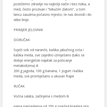
postižemo zdravlje na najbolji način i bez rizika, a
med, često prozivan i “tekućim zlatom”, u tom
lancu zauzima počasno mjesto, te nas dovodi i do
vitke linije.
PRIMJER JELOVNIK
DORUČAK
Svježi sok od naranče, kašika jabučnog octa i
kašika meda, sve zajedno izmiješano (tako se
dobije energetski napitak za poticanje
metabolizma) ili
200 g jagoda, 100 g banana, 1 jogurt i kašika
meda, sve promiješano u ukusan frape
RUČAK
Voćna salata, začinjena s medom ili
pjena napravljenja od 200 g svježeg kravljeg sira,