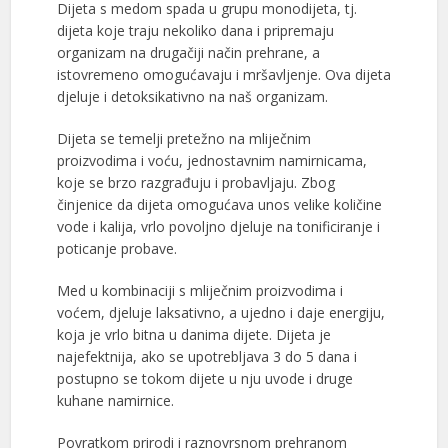
Dijeta s medom spada u grupu monodijeta, tj.
dijeta koje traju nekoliko dana i pripremaju
organizam na drugačiji način prehrane, a
istovremeno omogućavaju i mršavljenje. Ova dijeta
djeluje i detoksikativno na naš organizam.
Dijeta se temelji pretežno na mliječnim
proizvodima i voću, jednostavnim namirnicama,
koje se brzo razgrađuju i probavljaju. Zbog
činjenice da dijeta omogućava unos velike količine
vode i kalija, vrlo povoljno djeluje na tonificiranje i
poticanje probave.
Med u kombinaciji s mliječnim proizvodima i
voćem, djeluje laksativno, a ujedno i daje energiju,
koja je vrlo bitna u danima dijete. Dijeta je
najefektnija, ako se upotrebljava 3 do 5 dana i
postupno se tokom dijete u nju uvode i druge
kuhane namirnice.
Povratkom prirodi i raznovrsnom prehranom