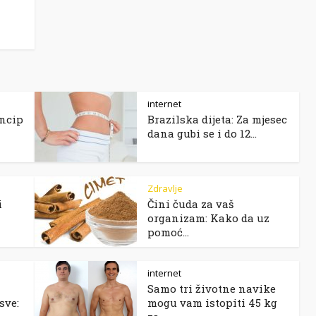
internet
incip
Brazilska dijeta: Za mjesec
dana gubi se i do 12...
Zdravlje
i
Čini čuda za vaš
organizam: Kako da uz
pomoć...
internet
Samo tri životne navike
sve:
mogu vam istopiti 45 kg