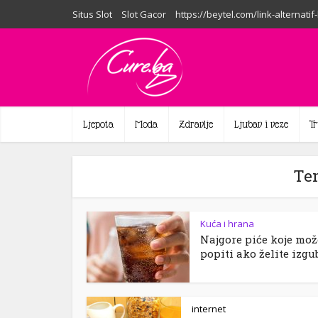
Situs Slot
Slot Gacor
https://beytel.com/link-alternatif
Ljepota
Moda
Zdravlje
Ljubav i veze
T
Te
Kuća i hrana
Najgore piće koje mož
popiti ako želite izgubi
internet