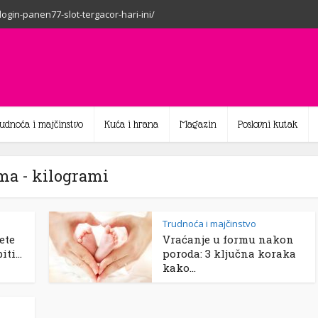
-login-panen77-slot-tergacor-hari-ini/
rudnoća i majčinstvo
Kuća i hrana
Magazin
Poslovni kutak
ma - kilogrami
Trudnoća i majčinstvo
ete
Vraćanje u formu nakon
ti...
poroda: 3 ključna koraka
kako...