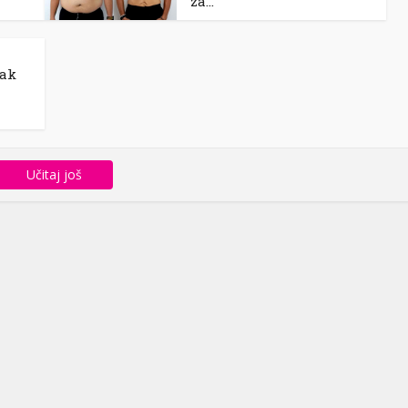
za...
šak
Učitaj još