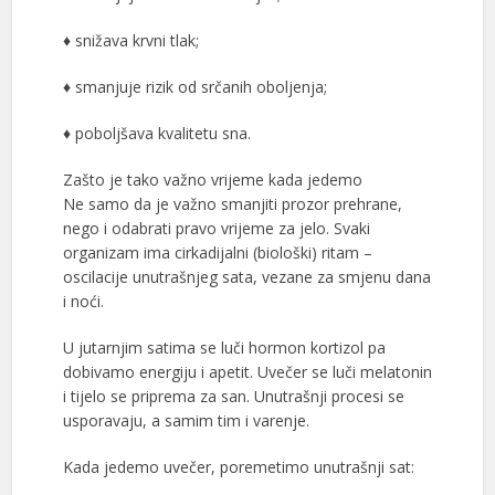
♦ snižava krvni tlak;
♦ smanjuje rizik od srčanih oboljenja;
♦ poboljšava kvalitetu sna.
Zašto je tako važno vrijeme kada jedemo
Ne samo da je važno smanjiti prozor prehrane,
nego i odabrati pravo vrijeme za jelo. Svaki
organizam ima cirkadijalni (biološki) ritam –
oscilacije unutrašnjeg sata, vezane za smjenu dana
i noći.
U jutarnjim satima se luči hormon kortizol pa
dobivamo energiju i apetit. Uvečer se luči melatonin
i tijelo se priprema za san. Unutrašnji procesi se
usporavaju, a samim tim i varenje.
Kada jedemo uvečer, poremetimo unutrašnji sat: