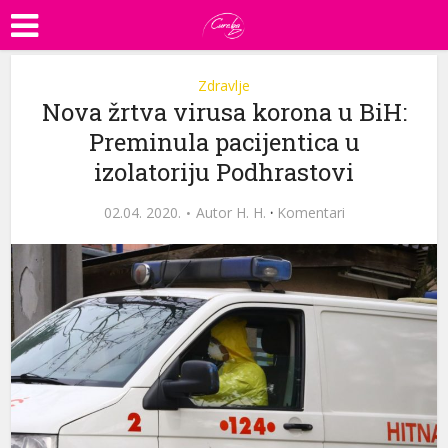
Zdravlje
Nova žrtva virusa korona u BiH:
Preminula pacijentica u
izolatoriju Podhrastovi
02.04. 2020.
Autor
H. H.
·
Komentari