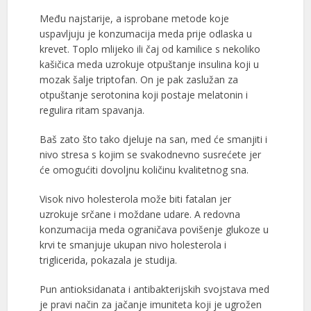
Među najstarije, a isprobane metode koje
uspavljuju je konzumacija meda prije odlaska u
krevet. Toplo mlijeko ili čaj od kamilice s nekoliko
kašičica meda uzrokuje otpuštanje insulina koji u
mozak šalje triptofan. On je pak zaslužan za
otpuštanje serotonina koji postaje melatonin i
regulira ritam spavanja.
Baš zato što tako djeluje na san, med će smanjiti i
nivo stresa s kojim se svakodnevno susrećete jer
će omogućiti dovoljnu količinu kvalitetnog sna.
Visok nivo holesterola može biti fatalan jer
uzrokuje srčane i moždane udare. A redovna
konzumacija meda ograničava povišenje glukoze u
krvi te smanjuje ukupan nivo holesterola i
triglicerida, pokazala je studija.
Pun antioksidanata i antibakterijskih svojstava med
je pravi način za jačanje imuniteta koji je ugrožen