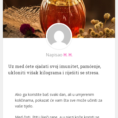
Napisao
H. H.
Uz med ćete ojačati svoj imunitet, pamćenje,
ukloniti višak kilograma i riješiti se stresa.
Ako ga koristite baš svaki dan, ali u umjerenim
količinama, pokazat će vam šta sve može učiniti za
vaše tijelo.
Med čisti, štiti i liječi rane, a u njezi kože koristi se