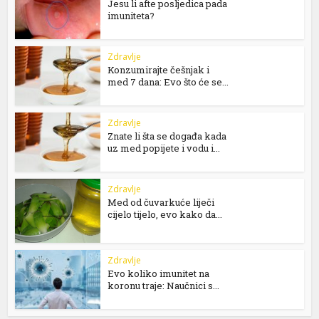
Jesu li afte posljedica pada
imuniteta?
Zdravlje
Konzumirajte češnjak i
med 7 dana: Evo što će se...
Zdravlje
Znate li šta se događa kada
uz med popijete i vodu i...
Zdravlje
Med od čuvarkuće liječi
cijelo tijelo, evo kako da...
Zdravlje
Evo koliko imunitet na
koronu traje: Naučnici s...