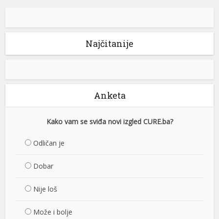
Najčitanije
Anketa
Kako vam se sviđa novi izgled CURE.ba?
Odličan je
Dobar
Nije loš
Može i bolje