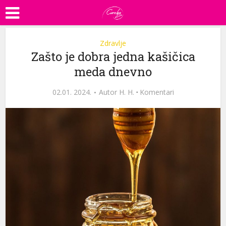
Zdravlje
Zašto je dobra jedna kašičica
meda dnevno
02.01. 2024.
Autor
H. H.
·
Komentari