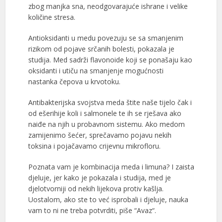
zbog manjka sna, neodgovarajuće ishrane i velike
količine stresa.
Antioksidanti u medu povezuju se sa smanjenim
rizikom od pojave srčanih bolesti, pokazala je
studija. Med sadrži flavonoide koji se ponašaju kao
oksidanti i utiču na smanjenje mogućnosti
nastanka čepova u krvotoku.
Antibakterijska svojstva meda štite naše tijelo čak i
od ešerihije koli i salmonele te ih se rješava ako
naiđe na njih u probavnom sistemu. Ako medom
zamijenimo šećer, sprečavamo pojavu nekih
toksina i pojačavamo crijevnu mikrofloru.
Poznata vam je kombinacija meda i limuna? I zaista
djeluje, jer kako je pokazala i studija, med je
djelotvorniji od nekih lijekova protiv kašlja.
Uostalom, ako ste to već isprobali i djeluje, nauka
vam to ni ne treba potvrditi, piše “Avaz“.