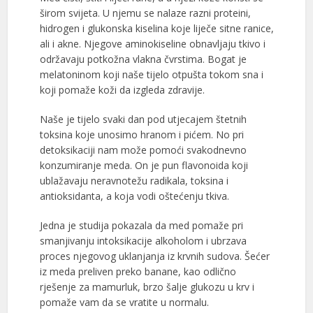
širom svijeta. U njemu se nalaze razni proteini,
hidrogen i glukonska kiselina koje liječe sitne ranice,
ali i akne. Njegove aminokiseline obnavljaju tkivo i
održavaju potkožna vlakna čvrstima. Bogat je
melatoninom koji naše tijelo otpušta tokom sna i
koji pomaže koži da izgleda zdravije.
Naše je tijelo svaki dan pod utjecajem štetnih
toksina koje unosimo hranom i pićem. No pri
detoksikaciji nam može pomoći svakodnevno
konzumiranje meda. On je pun flavonoida koji
ublažavaju neravnotežu radikala, toksina i
antioksidanta, a koja vodi oštećenju tkiva.
Jedna je studija pokazala da med pomaže pri
smanjivanju intoksikacije alkoholom i ubrzava
proces njegovog uklanjanja iz krvnih sudova. Šećer
iz meda preliven preko banane, kao odlično
rješenje za mamurluk, brzo šalje glukozu u krv i
pomaže vam da se vratite u normalu.