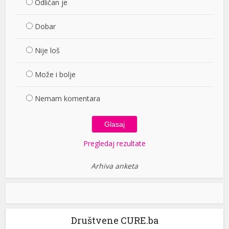
Odličan je
Dobar
Nije loš
Može i bolje
Nemam komentara
Pregledaj rezultate
Arhiva anketa
Društvene CURE.ba