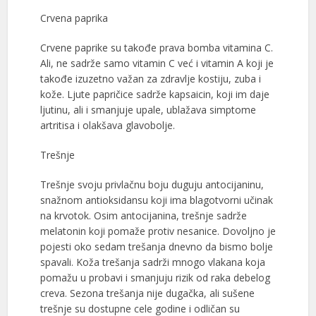
Crvena paprika
Crvene paprike su takođe prava bomba vitamina C.
Ali, ne sadrže samo vitamin C već i vitamin A koji je
takođe izuzetno važan za zdravlje kostiju, zuba i
kože. Ljute papričice sadrže kapsaicin, koji im daje
ljutinu, ali i smanjuje upale, ublažava simptome
artritisa i olakšava glavobolje.
Trešnje
Trešnje svoju privlačnu boju duguju antocijaninu,
snažnom antioksidansu koji ima blagotvorni učinak
na krvotok. Osim antocijanina, trešnje sadrže
melatonin koji pomaže protiv nesanice. Dovoljno je
pojesti oko sedam trešanja dnevno da bismo bolje
spavali. Koža trešanja sadrži mnogo vlakana koja
pomažu u probavi i smanjuju rizik od raka debelog
creva. Sezona trešanja nije dugačka, ali sušene
trešnje su dostupne cele godine i odličan su