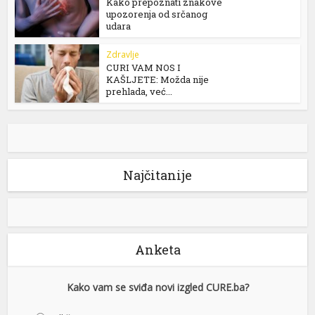
Kako prepoznati znakove
upozorenja od srčanog
udara
Zdravlje
CURI VAM NOS I
KAŠLJETE: Možda nije
prehlada, već...
Najčitanije
Anketa
Kako vam se sviđa novi izgled CURE.ba?