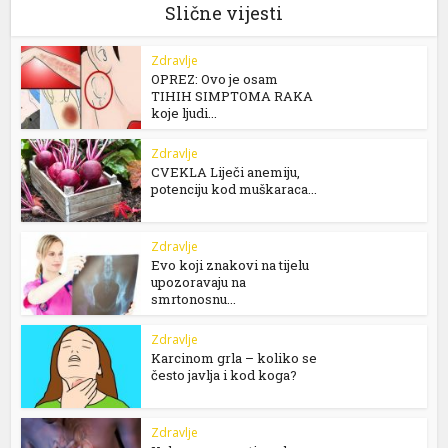
Slične vijesti
Zdravlje
OPREZ: Ovo je osam
TIHIH SIMPTOMA RAKA
koje ljudi...
Zdravlje
CVEKLA Liječi anemiju,
potenciju kod muškaraca...
Zdravlje
Evo koji znakovi na tijelu
upozoravaju na
smrtonosnu...
Zdravlje
Karcinom grla – koliko se
često javlja i kod koga?
Zdravlje