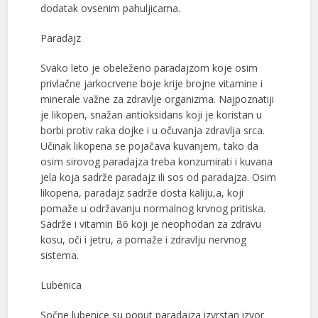
dodatak ovsenim pahuljicama.
Paradajz
Svako leto je obeleženo paradajzom koje osim
privlačne jarkocrvene boje krije brojne vitamine i
minerale važne za zdravlje organizma. Najpoznatiji
je likopen, snažan antioksidans koji je koristan u
borbi protiv raka dojke i u očuvanja zdravlja srca.
Učinak likopena se pojačava kuvanjem, tako da
osim sirovog paradajza treba konzumirati i kuvana
jela koja sadrže paradajz ili sos od paradajza. Osim
likopena, paradajz sadrže dosta kaliju,a, koji
pomaže u održavanju normalnog krvnog pritiska.
Sadrže i vitamin B6 koji je neophodan za zdravu
kosu, oči i jetru, a pomaže i zdravlju nervnog
sistema.
Lubenica
Sočne lubenice su poput paradajza izvrstan izvor