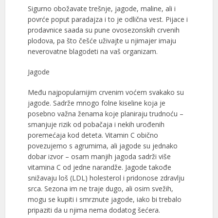
Sigurno obožavate trešnje, jagode, maline, ali i
povrće poput paradajza i to je odlična vest. Pijace i
prodavnice saada su pune ovosezonskih crvenih
plodova, pa što češće uživajte u njimajer imaju
neverovatne blagodeti na vaš organizam.
Jagode
Među najpopularnijim crvenim voćem svakako su
jagode. Sadrže mnogo folne kiseline koja je
posebno važna ženama koje planiraju trudnoću –
smanjuje rizik od pobačaja i nekih urođenih
poremećaja kod deteta. Vitamin C obično
povezujemo s agrumima, ali jagode su jednako
dobar izvor – osam manjih jagoda sadrži više
vitamina C od jedne narandže. Jagode takođe
snižavaju loš (LDL) holesterol i pridonose zdravlju
srca. Sezona im ne traje dugo, ali osim svežih,
mogu se kupiti i smrznute jagode, iako bi trebalo
pripaziti da u njima nema dodatog šećera.