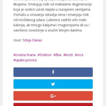
likopena. Smanjuju rizik od makularne degeneracije
koja je vodeći uzrok slepila u razvijenim zemljama.
Pomažu u očuvanju zdravlja vena i smanjuju rizik
od moždanog udara. Lubenice sadrže vrlo malo
kalorija, ali mnogo kalijuma i magnezijuma ali su i
savršeno osveženje u vrućim letnjim danima.
Izvor:
Srbija Danas
crvena hrana
Doktori
fbia
kosti
srce
upalni procesi