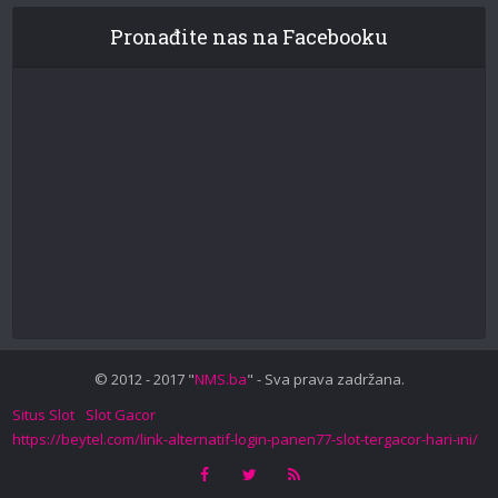
Pronađite nas na Facebooku
© 2012 - 2017 "
NMS.ba
" - Sva prava zadržana.
Situs Slot
Slot Gacor
https://beytel.com/link-alternatif-login-panen77-slot-tergacor-hari-ini/