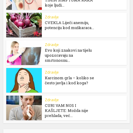
TIHIH SIMPTOMA RAKA
koje ljudi...
Zdravlje
CVEKLA Liječi anemiju,
potenciju kod muškaraca...
Zdravlje
Evo koji znakovi na tijelu
upozoravaju na
smrtonosnu...
Zdravlje
Karcinom grla – koliko se
često javlja i kod koga?
Zdravlje
CURI VAM NOS I
KAŠLJETE: Možda nije
prehlada, već...