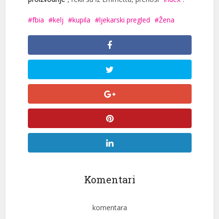
fbia
kelj
kupila
ljekarski pregled
Žena
Komentari
komentara