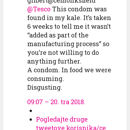
gilbert
@cemonksfield
@
Tesco
This condom was
found in my kale. It’s taken
6 weeks to tell me it wasn’t
“added as part of the
manufacturing process” so
you’re not willing to do
anything further.
A condom. In food we were
consuming.
Disgusting.
09:07 – 20. tra 2018.
Pogledajte druge
tweetove korisnika/ce