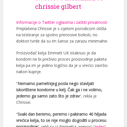
chrissie gilbert
Informacije o Twitter oglasima i zaštiti privatnosti
Preplašena Chrissie je s cijelom porodicom otišla
na testiranje za spolno prenosive bolesti, no
doktori tvrde da su im šanse za zarazu minimalne.
Proizvođač kelja Emmett UK istaknuo je da
kondom ne bi preživio proces proizvodnje paketa
kelja pa im je jedino logično da je u vrećici završio
nakon kupnje.
“
Nemamo pametnijeg posla nego stavljati
iskorištene kondome u kelj. Čak ga i ne volimo,
jedemo ga samo zato što je zdrav
“, rekla je
Chrissie.
“
Svaki dan beremo, peremo i pakiramo 40 hiljada
vrećica kelja, to se nije moglo dogoditi u procesu
proizvodnje
“, rekli su iz Emmetta, prenosi “
Index
“.