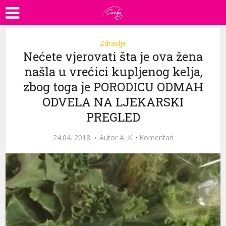
Zdravlje
Nećete vjerovati šta je ova žena
našla u vrećici kupljenog kelja,
zbog toga je PORODICU ODMAH
ODVELA NA LJEKARSKI
PREGLED
24.04. 2018.
Autor
A. K.
·
Komentari