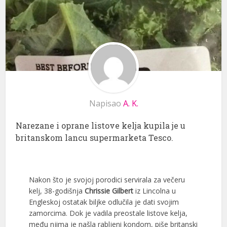
Napisao
A. K.
Narezane i oprane listove kelja kupila je u
britanskom lancu supermarketa Tesco.
Nakon što je svojoj porodici servirala za večeru
kelj, 38-godišnja
Chrissie Gilbert
iz Lincolna u
Engleskoj ostatak biljke odlučila je dati svojim
zamorcima. Dok je vadila preostale listove kelja,
među njima je našla rabljeni kondom, piše britanski