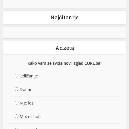
Najčitanije
Anketa
Kako vam se sviđa novi izgled CURE.ba?
Odličan je
Dobar
Nije loš
Može i bolje