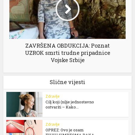
ZAVRŠENA OBDUKCIJA: Poznat
UZROK smrti trudne pripadnice
Vojske Srbije
Slične vijesti
Zdravlje
Cilj koji (ni)je jednostavno
ostvariti – Kako...
Zdravlje
OPREZ: Ovo je osam