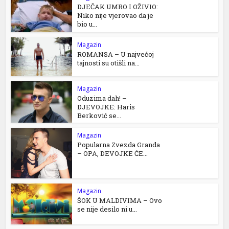
DJEČAK UMRO I OŽIVIO:
Niko nije vjerovao da je
bio u...
Magazin
ROMANSA – U najvećoj
tajnosti su otišli na...
Magazin
Oduzima dah! –
DJEVOJKE: Haris
Berković se...
Magazin
Popularna Zvezda Granda
– OPA, DEVOJKE ĆE...
Magazin
ŠOK U MALDIVIMA – Ovo
se nije desilo ni u...