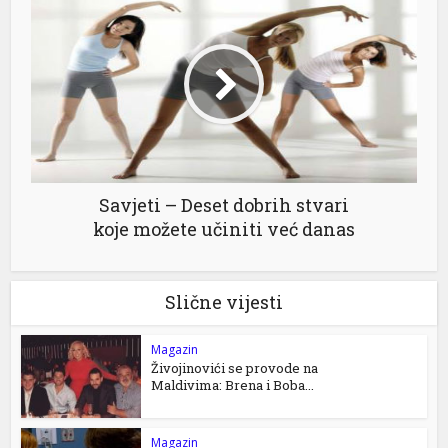
Savjeti – Deset dobrih stvari
koje možete učiniti već danas
Slične vijesti
Magazin
Živojinovići se provode na
Maldivima: Brena i Boba...
Magazin