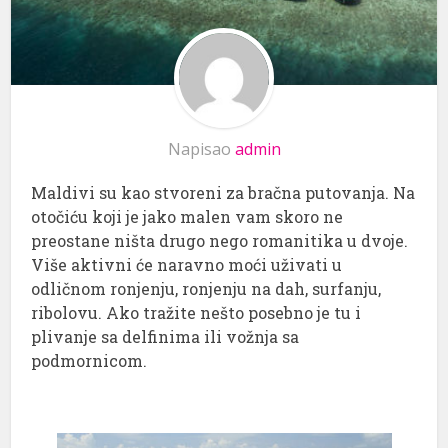
Napisao
admin
Maldivi su kao stvoreni za bračna putovanja. Na
otočiću koji je jako malen vam skoro ne
preostane ništa drugo nego romanitika u dvoje.
Više aktivni će naravno moći uživati u
odličnom ronjenju, ronjenju na dah, surfanju,
ribolovu. Ako tražite nešto posebno je tu i
plivanje sa delfinima ili vožnja sa
podmornicom.