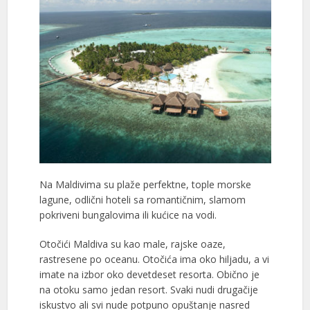
Na Maldivima su plaže perfektne, tople morske
lagune, odlični hoteli sa romantičnim, slamom
pokriveni bungalovima ili kućice na vodi.
Otočići Maldiva su kao male, rajske oaze,
rastresene po oceanu. Otočića ima oko hiljadu, a vi
imate na izbor oko devetdeset resorta. Obično je
na otoku samo jedan resort. Svaki nudi drugačije
iskustvo ali svi nude potpuno opuštanje nasred