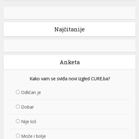
Najčitanije
Anketa
Kako vam se sviđa novi izgled CURE.ba?
Odličan je
Dobar
Nije loš
Može i bolje