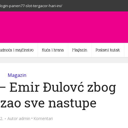
-login-panen77-slot-tergacor-hari-ini/
rudnoća i majčinstvo
Kuća i hrana
Magazin
Poslovni kutak
Magazin
 – Emir Đulovć zbog
azao sve nastupe
·
2.
Autor
admin
Komentari