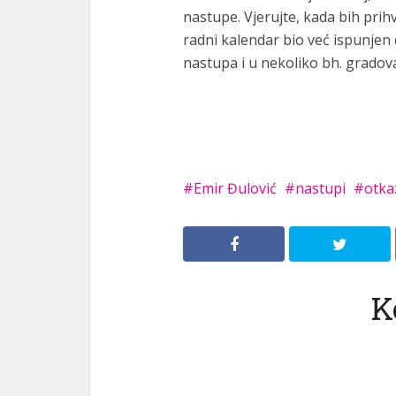
nastupe. Vjerujte, kada bih pri
radni kalendar bio već ispunjen
nastupa i u nekoliko bh. gradova
Emir Đulović
nastupi
otka
K