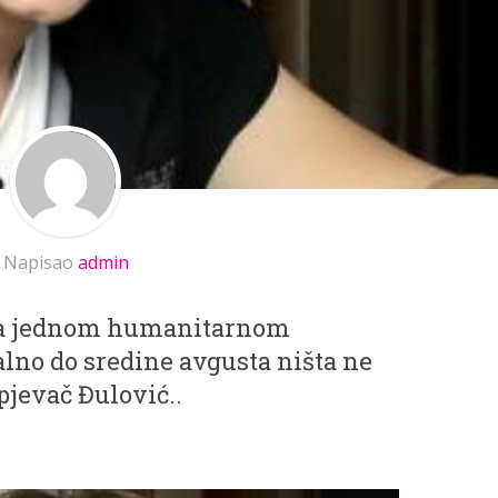
Napisao
admin
 na jednom humanitarnom
alno do sredine avgusta ništa ne
pjevač Đulović..