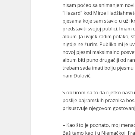
nisam počeo sa snimanjem novih 
“Hazard” kod Mirze Hadžiahmeto
pjesama koje sam stavio u uži kr
predstaviti svojoj publici. Imam
album. Ja uvijek radim polako, s
nigdje ne žurim. Publika mi je uv
novoj pjesmi maksimalno posveti
album biti puno drugačiji od rani
trebam sada imati bolju pjesmu od
nam Đulović.
S obzirom na to da rijetko nastu
poslije bajramskih praznika bos
prisustvuje njegovom gostovanj
– Kao što je poznato, moj menadže
Baš tamo kao i u Njemačkoj, Fra