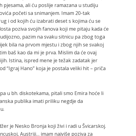
pjesama, ali ću poslije ramazana u studiju
vića početi sa snimanjem. Imam 20-tak
ug i od kojih ću izabrati deset s kojima ću se
 dosta poziva svojih fanova koji me pitaju kada će
tudijozno, pazim na svaku sitnicu pa zbog toga
ijek bila na prvom mjestu i zbog njih se svakoj
m baš kao da mi je prva. Mislim da će ovaj
jih. Istina, ispred mene je težak zadatak jer
 “Igraj Hano” koja je postala veliki hit – priča
pa u bh. diskotekama, pitali smo Emira hoće li
anska publika imati priliku negdje da
u.
r je Nesko Bronja koji živi i radi u Švicarskoj.
ncuskoj, Austriji… imam najviše poziva za