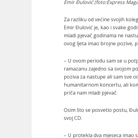
Emir Đulović (foto:Express Maga
Za razliku od većine svojih kol
Emir Đulović je, kao i svake god
mladi pjevač godinama ne nastup
ovog ljeta imao brojne pozive, 
– U ovom periodu sam se u potp
ramazanu zajedno sa svojom po
poziva za nastupe ali sam sve o
humanitarnom koncertu, ali kome
priča nam mladi pjevač.
Osim što se posvetio postu, Đul
svoj CD.
– U protekla dva mjeseca imao sa