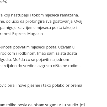
zin)
ega koji nastupaju i tokom mjeseca ramazana,
ine, odlučio da prolongira sva gostovanja. Ovaj
a nigdje za vrijeme mjeseca posta iako je i
prenosi Express Magazin.
unosti posvetim mjesecu posta. Uživam u
rodicom i rodbinom. Imao sam zaista dosta
dgodio. Možda ću se pojaviti na jednom
rcijalno do sredine avgusta ništa ne radim –
ović bira i nove pjesme i tako polako priprema
m toliko posla da nisam stigao ući u studio. Još