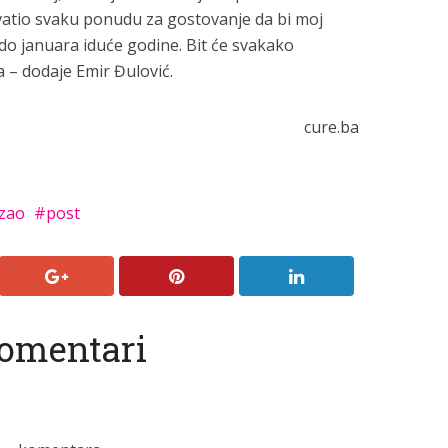
hvatio svaku ponudu za gostovanje da bi moj
 do januara iduće godine. Bit će svakako
 – dodaje Emir Đulović.
cure.ba
zao
post
omentari