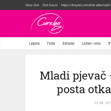
Situs Slot
Slot Gacor
https://beytel.com/link-alternatif
Ljepota
Moda
Zdravlje
Ljubav i veze
T
Mladi pjevač
posta otk
01.08. 201