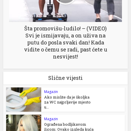
Šta promovišu-ludilo! – (VIDEO)
Svi je ismijavaju, a on uživa na
putu do posla svaki dan! Kada
vidite o čemu se radi, past ćete u
nesvijest!
Slične vijesti
Magazin
Ako mislite da je školjka
za WC najprljavije mjesto
u...
Magazin
Ograđena bodljikavom
žicom: Ovako izgleda kuća