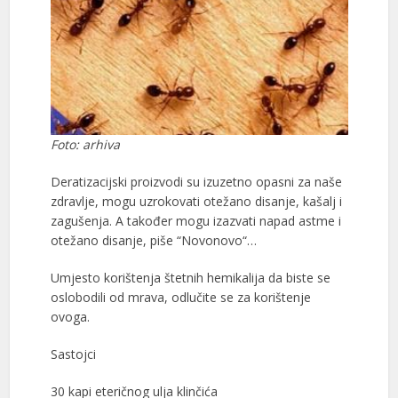
Foto: arhiva
Deratizacijski proizvodi su izuzetno opasni za naše
zdravlje, mogu uzrokovati otežano disanje, kašalj i
zagušenja. A također mogu izazvati napad astme i
otežano disanje, piše “Novonovo“…
Umjesto korištenja štetnih hemikalija da biste se
oslobodili od mrava, odlučite se za korištenje
ovoga.
Sastojci
30 kapi eteričnog ulja klinčića