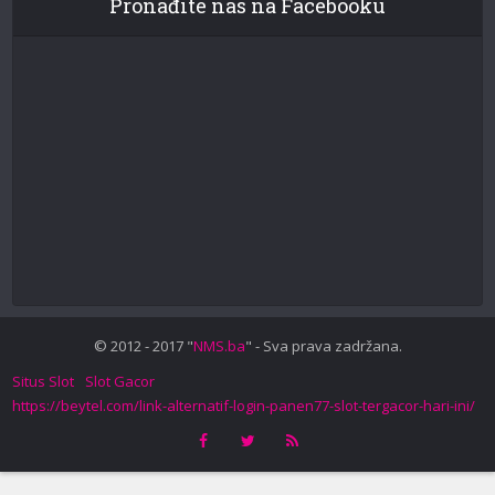
Pronađite nas na Facebooku
© 2012 - 2017 "
NMS.ba
" - Sva prava zadržana.
Situs Slot
Slot Gacor
https://beytel.com/link-alternatif-login-panen77-slot-tergacor-hari-ini/