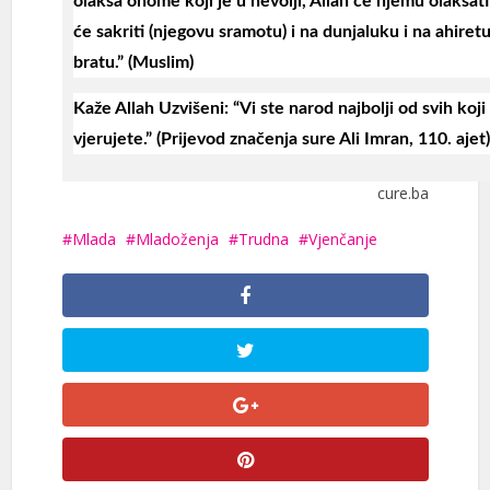
olakša onome koji je u nevolji, Allah će njemu olakšati
će sakriti (njegovu sramotu) i na dunjaluku i na ahi
bratu.” (Muslim)
Kaže Allah Uzvišeni: “Vi ste narod najbolji od svih koj
vjerujete.” (Prijevod značenja sure Ali Imran, 110. ajet)
cure.ba
Mlada
Mladoženja
Trudna
Vjenčanje