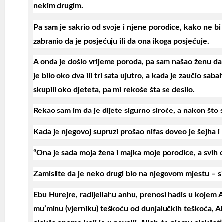
nekim drugim.
Pa sam je sakrio od svoje i njene porodice, kako ne bi
zabranio da je posjećuju ili da ona ikoga posjećuje.
A onda je došlo vrijeme poroda, pa sam našao ženu da 
je bilo oko dva ili tri sata ujutro, a kada je zaučio sa
skupili oko djeteta, pa mi rekoše šta se desilo.
Rekao sam im da je dijete sigurno siroče, a nakon što su
Kada je njegovoj supruzi prošao nifas doveo je šejha 
“Ona je sada moja žena i majka moje porodice, a svih o
Zamislite da je neko drugi bio na njegovom mjestu – sig
Ebu Hurejre, radijellahu anhu, prenosi hadis u kojem Al
mu’minu (vjerniku) teškoću od dunjalučkih teškoća, A