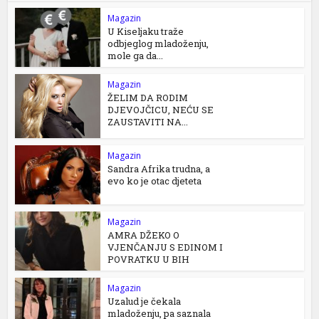
Magazin
U Kiseljaku traže
odbjeglog mladoženju,
mole ga da...
Magazin
ŽELIM DA RODIM
DJEVOJČICU, NEĆU SE
ZAUSTAVITI NA...
Magazin
Sandra Afrika trudna, a
evo ko je otac djeteta
Magazin
AMRA DŽEKO O
VJENČANJU S EDINOM I
POVRATKU U BIH
Magazin
Uzalud je čekala
mladoženju, pa saznala