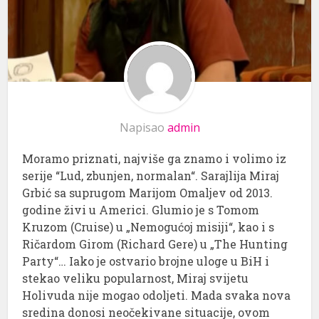
Napisao
admin
Moramo priznati, najviše ga znamo i volimo iz
serije “Lud, zbunjen, normalan“. Sarajlija Miraj
Grbić sa suprugom Marijom Omaljev od 2013.
godine živi u Americi. Glumio je s Tomom
Kruzom (Cruise) u „Nemogućoj misiji“, kao i s
Ričardom Girom (Richard Gere) u „The Hunting
Party“… Iako je ostvario brojne uloge u BiH i
stekao veliku popularnost, Miraj svijetu
Holivuda nije mogao odoljeti. Mada svaka nova
sredina donosi neočekivane situacije, ovom