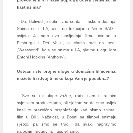
provodite li Vi i Vaša supruga dosta vremena na
kastinzima?
– Da, Holivud je definitivno centar filmske industrije.
Snima se u LA, ali i na lokacijama širom SAD i
svijeta. Ja sam dva posljednja filma snimao u
Pitsburgu i Det Valiju, a Marija radi na seriji
„Westworld“, koja se snima u LA, glavnu ulogu igra
Entoni Hopkins (Anthony).
Ostvarili ste brojne uloge u domaćim filmovima,
možete li izdvojiti neku koja Vam je posebna?
– Sve su mi uloge važne, radio sam u raznim
svjetskim produkcijama, ali sjećam se da smo uvijek
imali to praznično raspoloženje kad bismo snimali
film u BiH. Nažalost, u Bosni se filmovi snimaju
rijetko, pa smo se trudili da svaki napravimo
najboljim mogućim. I uspjeli smo.