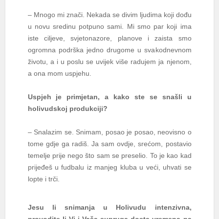
– Mnogo mi znači. Nekada se divim ljudima koji dođu
u novu sredinu potpuno sami. Mi smo par koji ima
iste ciljeve, svjetonazore, planove i zaista smo
ogromna podrška jedno drugome u svakodnevnom
životu, a i u poslu se uvijek više radujem ja njenom,
a ona mom uspjehu.
Uspjeh je primjetan, a kako ste se snašli u
holivudskoj produkciji?
– Snalazim se. Snimam, posao je posao, neovisno o
tome gdje ga radiš. Ja sam ovdje, srećom, postavio
temelje prije nego što sam se preselio. To je kao kad
prijeđeš u fudbalu iz manjeg kluba u veći, uhvati se
lopte i trči.
Jesu li snimanja u Holivudu intenzivna,