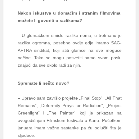
Nakon iskustva u domaćim i stranim filmovima,
možete li govoriti o razlikama?
– U glumačkom smislu razlike nema, u tretmanu je
razlika ogromna, posebno ovdje gdje imamo SAG-
AFTRA sindikat, koji štiti glumce na sve moguće
načine. Tako se mogu posvetiti samo svom poslu
znajući da sve okolo radi za njih.
Spremate li nešto novo?
– Upravo sam završio projekte „Final Stop“, „All That
Remains“, „Deformity Prays for Radiation“, „Project
Greenlight“ i „The Painter“, koji je prikazan na
ovogodišnjem Filmskom festivalu u Kanu. Početkom
januara imam važne sastanke pa ću odlučiti šta je
sljedeće.