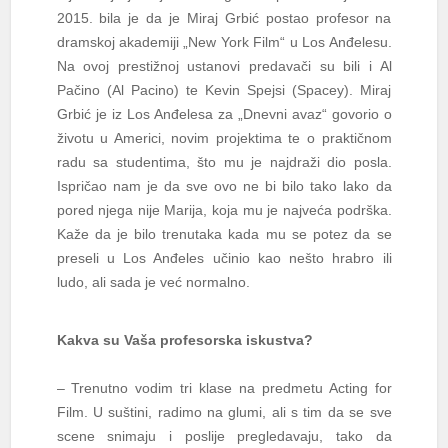
2015. bila je da je Miraj Grbić postao profesor na
dramskoj akademiji „New York Film“ u Los Anđelesu.
Na ovoj prestižnoj ustanovi predavači su bili i Al
Pačino (Al Pacino) te Kevin Spejsi (Spacey). Miraj
Grbić je iz Los Anđelesa za „Dnevni avaz“ govorio o
životu u Americi, novim projektima te o praktičnom
radu sa studentima, što mu je najdraži dio posla.
Ispričao nam je da sve ovo ne bi bilo tako lako da
pored njega nije Marija, koja mu je najveća podrška.
Kaže da je bilo trenutaka kada mu se potez da se
preseli u Los Anđeles učinio kao nešto hrabro ili
ludo, ali sada je već normalno.
Kakva su Vaša profesorska iskustva?
– Trenutno vodim tri klase na predmetu Acting for
Film. U suštini, radimo na glumi, ali s tim da se sve
scene snimaju i poslije pregledavaju, tako da