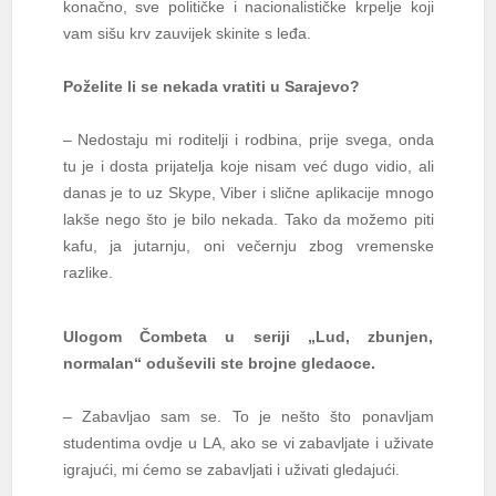
konačno, sve političke i nacionalističke krpelje koji
vam sišu krv zauvijek skinite s leđa.
Poželite li se nekada vratiti u Sarajevo?
– Nedostaju mi roditelji i rodbina, prije svega, onda
tu je i dosta prijatelja koje nisam već dugo vidio, ali
danas je to uz Skype, Viber i slične aplikacije mnogo
lakše nego što je bilo nekada. Tako da možemo piti
kafu, ja jutarnju, oni večernju zbog vremenske
razlike.
Ulogom Čombeta u seriji „Lud, zbunjen,
normalan“ oduševili ste brojne gledaoce.
– Zabavljao sam se. To je nešto što ponavljam
studentima ovdje u LA, ako se vi zabavljate i uživate
igrajući, mi ćemo se zabavljati i uživati gledajući.