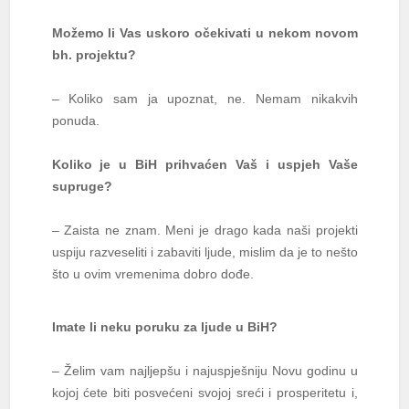
Možemo li Vas uskoro očekivati u nekom novom
bh. projektu?
– Koliko sam ja upoznat, ne. Nemam nikakvih
ponuda.
Koliko je u BiH prihvaćen Vaš i uspjeh Vaše
supruge?
– Zaista ne znam. Meni je drago kada naši projekti
uspiju razveseliti i zabaviti ljude, mislim da je to nešto
što u ovim vremenima dobro dođe.
Imate li neku poruku za ljude u BiH?
– Želim vam najljepšu i najuspješniju Novu godinu u
kojoj ćete biti posvećeni svojoj sreći i prosperitetu i,