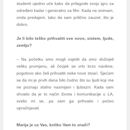
studenti ujedno uče kako da prilagode svoju igru za
određeni kadar i generalno za film. Kada ne snimam,
onda predajem, tako da sam prilično zauzet, što je
dobro.
Je li bilo teško prihvatiti sve novo, sistem, ljude,
zemlju?
– Na početku smo mogli osjetiti da smo doživjeli
veliku promjenu, ali čovjek se vrlo brzo navikne,
pogotovo ako želi prihvatiti neke nove stvari. Sjećam
se da mi je prvih dana bilo čudno što su ljudi koji me
ne poznaju stalno nasmijani i ljubazni. Kada sam
shvatio da je to način života i komunikacije u LA,
svidio mi se, pa sam ga prihvatio i počeo
upražnjavati.
Marija je uz Vas, koliko Vam to znači?