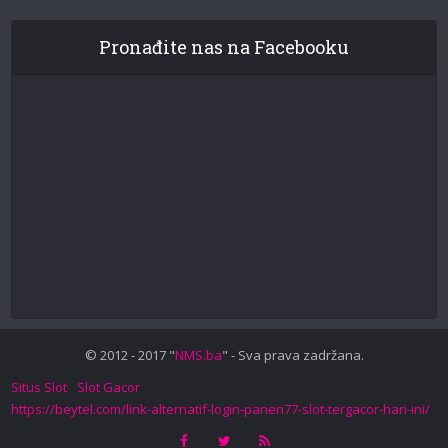
Pronađite nas na Facebooku
© 2012 - 2017 "
NMS.ba
" - Sva prava zadržana.
Situs Slot
Slot Gacor
https://beytel.com/link-alternatif-login-panen77-slot-tergacor-hari-ini/