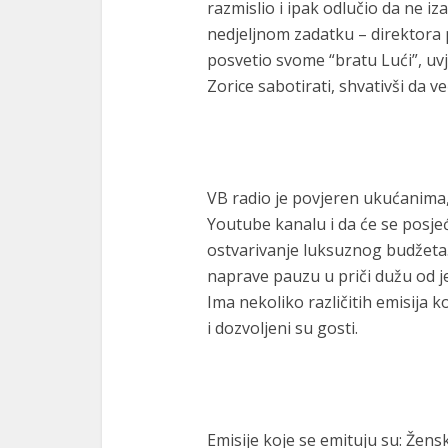
razmislio i ipak odlučio da ne i
nedjeljnom zadatku – direktora 
posvetio svome “bratu Lući”, uvj
Zorice sabotirati, shvativši da v
VB radio je povjeren ukućanima, 
Youtube kanalu i da će se posje
ostvarivanje luksuznog budžeta. 
naprave pauzu u priči dužu od j
Ima nekoliko različitih emisija koj
i dozvoljeni su gosti.
Emisije koje se emituju su: Žensk