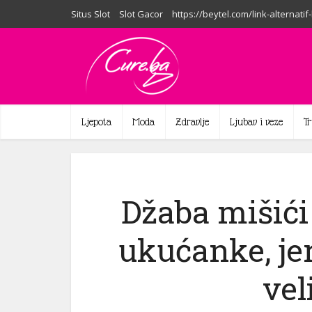
Situs Slot
Slot Gacor
https://beytel.com/link-alternatif
Ljepota
Moda
Zdravlje
Ljubav i veze
T
Džaba mišići
ukućanke, jer
vel