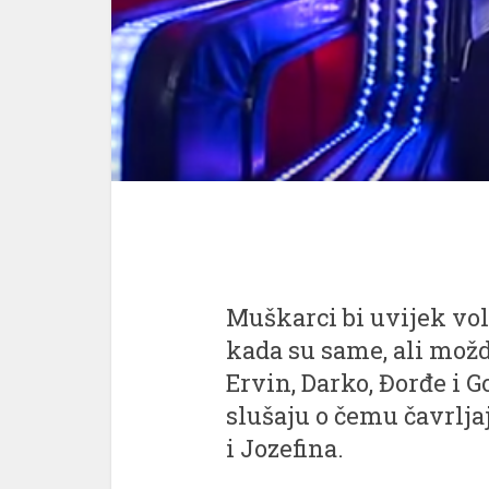
Muškarci bi uvijek vol
kada su same, ali možda
Ervin, Darko, Đorđe i G
slušaju o čemu čavrljaj
i Jozefina.