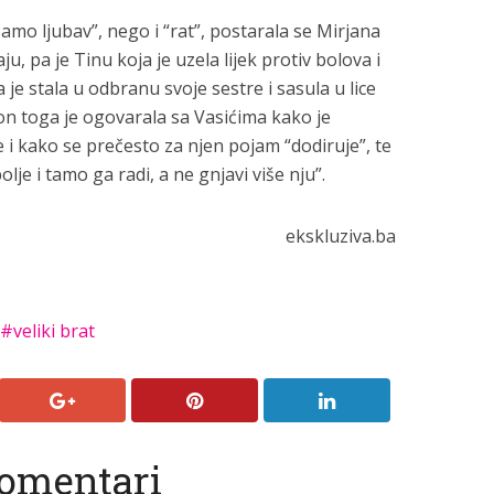
samo ljubav”, nego i “rat”, postarala se Mirjana
u, pa je Tinu koja je uzela lijek protiv bolova i
je stala u odbranu svoje sestre i sasula u lice
kon toga je ogovarala sa Vasićima kako je
e i kako se prečesto za njen pojam “dodiruje”, te
lje i tamo ga radi, a ne gnjavi više nju”.
ekskluziva.ba
veliki brat
omentari