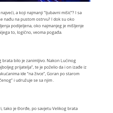
najveći, a koji najmanji “ljubavni mišić“? I sa
se nađu na pustom ostrvu? I dok su oko
jenja podijeljena, oko najmanjeg je mišljenje
 Njega to, logično, veoma pogađa.
 brata bilo je zanimljivo. Nakon Lućinog
boljeg prijatelja”, te je poželio da i on izađe iz
ukućanima ide “na živce”, Goran po starom
enog” i udružuje se sa njim .
i, tako je Đorđe, po savjetu Velikog brata