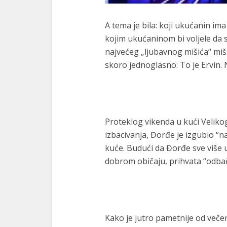
A tema je bila: koji ukućanin ima 
kojim ukućaninom bi voljele da 
najvećeg „ljubavnog mišića“ mišl
skoro jednoglasno: To je Ervin.
Proteklog vikenda u kući Velikog
izbacivanja, Đorđe je izgubio “naj
kuće. Budući da Đorđe sve više 
dobrom običaju, prihvata “odbač
Kako je jutro pametnije od večer