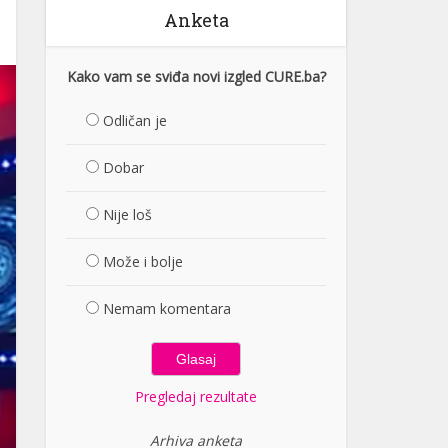
Anketa
Kako vam se sviđa novi izgled CURE.ba?
Odličan je
Dobar
Nije loš
Može i bolje
Nemam komentara
Pregledaj rezultate
Arhiva anketa