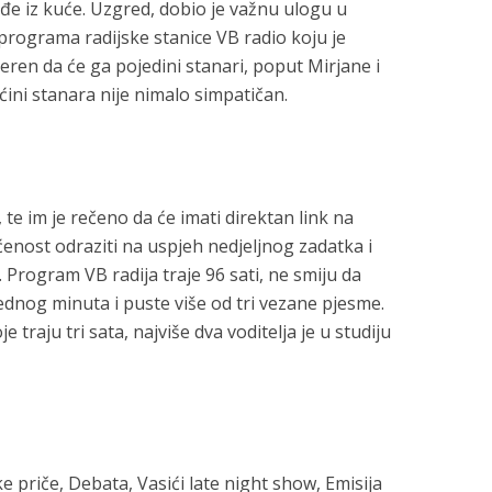
zađe iz kuće. Uzgred, dobio je važnu ulogu u
programa radijske stanice VB radio koju je
eren da će ga pojedini stanari, poput Mirjane i
ećini stanara nije nimalo simpatičan.
te im je rečeno da će imati direktan link na
ćenost odraziti na uspjeh nedjeljnog zadatka i
Program VB radija traje 96 sati, ne smiju da
ednog minuta i puste više od tri vezane pjesme.
e traju tri sata, najviše dva voditelja je u studiju
e priče, Debata, Vasići late night show, Emisija