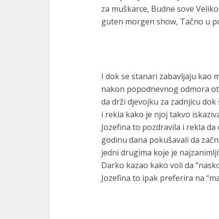
za muškarce, Budne sove Velikog
guten morgen show, Tačno u p
I dok se stanari zabavljaju kao m
nakon popodnevnog odmora otvori
da drži djevojku za zadnjicu dok
i rekla kako je njoj takvo iskazi
Jozefina to pozdravila i rekla da
godinu dana pokušavali da začnu
jedni drugima koje je najzanimlji
Darko kazao kako voli da “nasko
Jozefina to ipak preferira na “ma