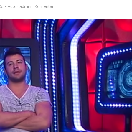
·
5.
Autor
admin
Komentari