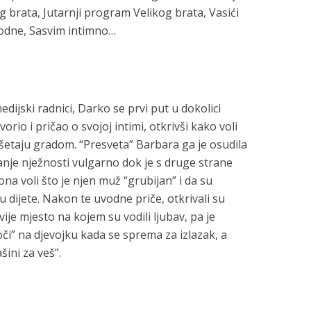
 brata, Jutarnji program Velikog brata, Vasići
odne, Sasvim intimno…
edijski radnici, Darko se prvi put u dokolici
o i pričao o svojoj intimi, otkrivši kako voli
 šetaju gradom. “Presveta” Barbara ga je osudila
vanje nježnosti vulgarno dok je s druge strane
 ona voli što je njen muž “grubijan” i da su
 dijete. Nakon te uvodne priče, otkrivali su
vije mjesto na kojem su vodili ljubav, pa je
či” na djevojku kada se sprema za izlazak, a
šini za veš”.