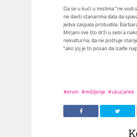
Da se u kući u mislima “ne vodi 
ne davši stanarima dala da spavaj
jedva zaspala probudila. Barbara 
Mirjani sve što drži u sebi a na
nekulturna, da ne poštuje starij
“ako joj je to posao da izađe napo
ervin
mišljenje
ukućanke
K