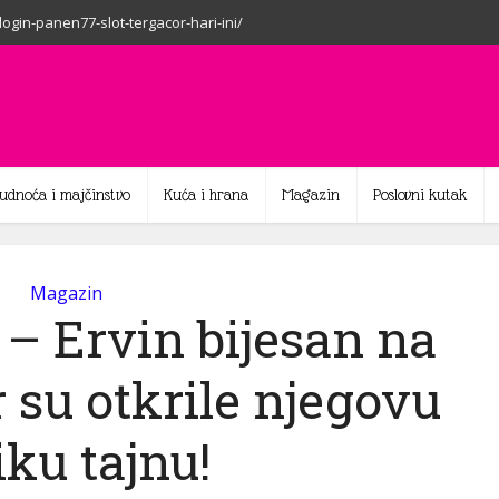
-login-panen77-slot-tergacor-hari-ini/
rudnoća i majčinstvo
Kuća i hrana
Magazin
Poslovni kutak
Magazin
 – Ervin bijesan na
 su otkrile njegovu
iku tajnu!