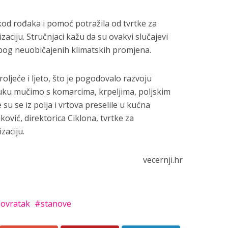
kod rođaka i pomoć potražila od tvrtke za
izaciju. Stručnjaci kažu da su ovakvi slučajevi
i zbog neuobičajenih klimatskih promjena.
roljeće i ljeto, što je pogodovalo razvoju
uku mučimo s komarcima, krpeljima, poljskim
su se iz polja i vrtova preselile u kućna
ković, direktorica Ciklona, tvrtke za
zaciju.
vecernji.hr
ovratak
stanove