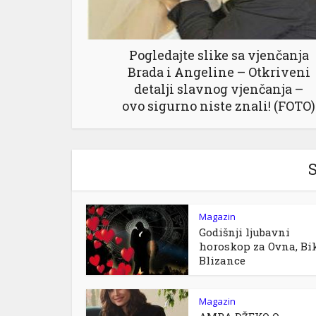
Pogledajte slike sa vjenčanja
Brada i Angeline – Otkriveni
detalji slavnog vjenčanja –
ovo sigurno niste znali! (FOTO)
S
Magazin
Godišnji ljubavni
horoskop za Ovna, Bik
Blizance
Magazin