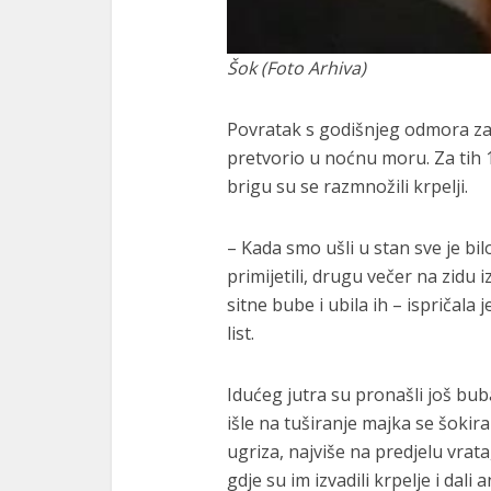
Šok (Foto Arhiva)
Povratak s godišnjeg odmora za 
pretvorio u noćnu moru. Za tih 1
brigu su se razmnožili krpelji.
– Kada smo ušli u stan sve je bil
primijetili, drugu večer na zidu
sitne bube i ubila ih – ispričala 
list.
Idućeg jutra su pronašli još bub
išle na tuširanje majka se šokiral
ugriza, najviše na predjelu vrata
gdje su im izvadili krpelje i dali 