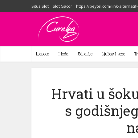
Situs Slot
Slot Gacor
https://beytel.com/link-alternatif
Ljepota
Moda
Zdravlje
Ljubav i veze
T
Hrvati u šok
s godišnjeg
n