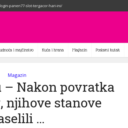
-login-panen77-slot-tergacor-hari-ini/
rudnoća i majčinstvo
Kuća i hrana
Magazin
Poslovni kutak
Magazin
u – Nakon povratka
, njihove stanove
aselili …