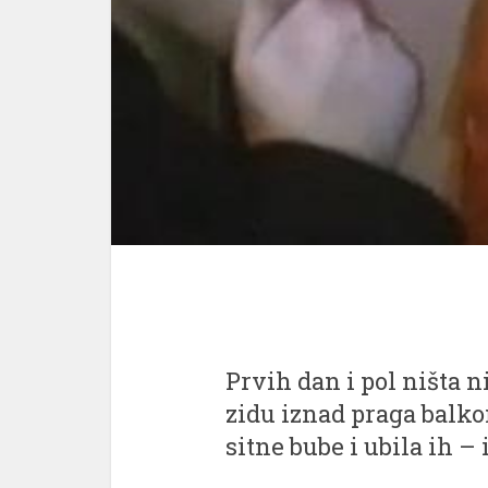
Prvih dan i pol ništa n
zidu iznad praga balk
sitne bube i ubila ih – 