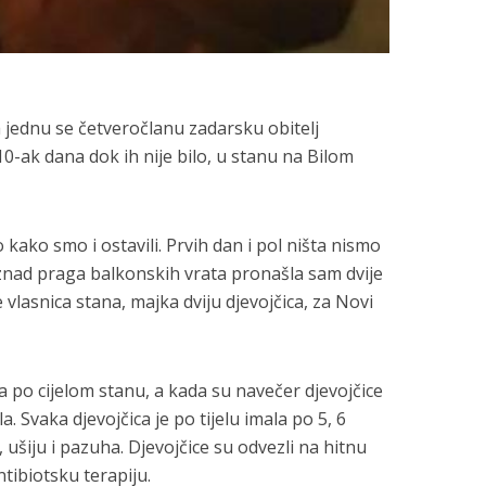
jednu se četveročlanu zadarsku obitelj
0-ak dana dok ih nije bilo, u stanu na Bilom
o kako smo i ostavili. Prvih dan i pol ništa nismo
 iznad praga balkonskih vrata pronašla sam dvije
je vlasnica stana, majka dviju djevojčica, za Novi
a po cijelom stanu, a kada su navečer djevojčice
a. Svaka djevojčica je po tijelu imala po 5, 6
, ušiju i pazuha. Djevojčice su odvezli na hitnu
antibiotsku terapiju.