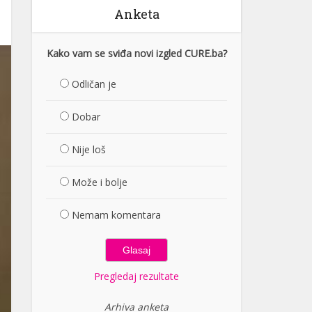
Anketa
Kako vam se sviđa novi izgled CURE.ba?
Odličan je
Dobar
Nije loš
Može i bolje
Nemam komentara
Pregledaj rezultate
Arhiva anketa