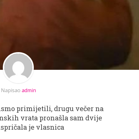
Napisao
admin
ismo primijetili, drugu večer na
onskih vrata pronašla sam dvije
ispričala je vlasnica