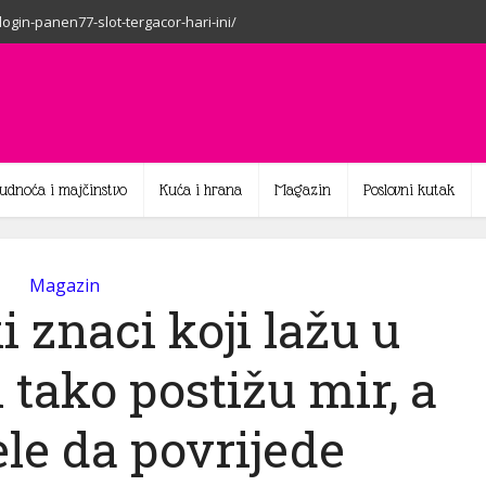
-login-panen77-slot-tergacor-hari-ini/
rudnoća i majčinstvo
Kuća i hrana
Magazin
Poslovni kutak
Magazin
 znaci koji lažu u
tako postižu mir, a
ele da povrijede