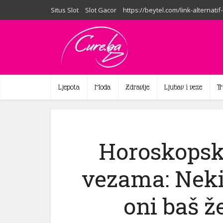
Situs Slot
Slot Gacor
https://beytel.com/link-alternatif
Ljepota
Moda
Zdravlje
Ljubav i veze
T
Horoskopski
vezama: Neki 
oni baš ž