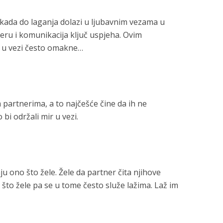
ada do laganja dolazi u ljubavnim vezama u
eru i komunikacija ključ uspjeha. Ovim
 u vezi često omakne…
 partnerima, a to najčešće čine da ih ne
 bi održali mir u vezi.
aju ono što žele. Žele da partner čita njihove
u što žele pa se u tome često služe lažima. Laž im