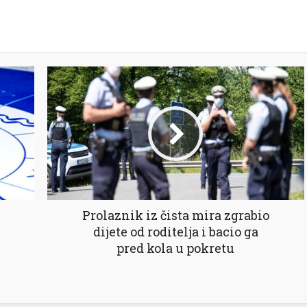
Prolaznik iz čista mira zgrabio
dijete od roditelja i bacio ga
pred kola u pokretu