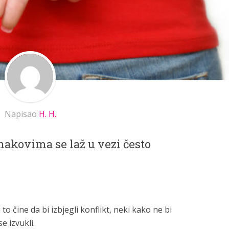
Napisao
H. H.
kovima se laž u vezi često
 to čine da bi izbjegli konflikt, neki kako ne bi
e izvukli.