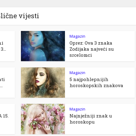
lične vijesti
Magazin
ni
Oprez: Ova 3 znaka
3...
Zodijaka najveći su
srcelomci
Magazin
ati
5 najpohlepnijih
..
horoskopskih znakova
Magazin
 15.
Najnježniji znak u
horoskopu