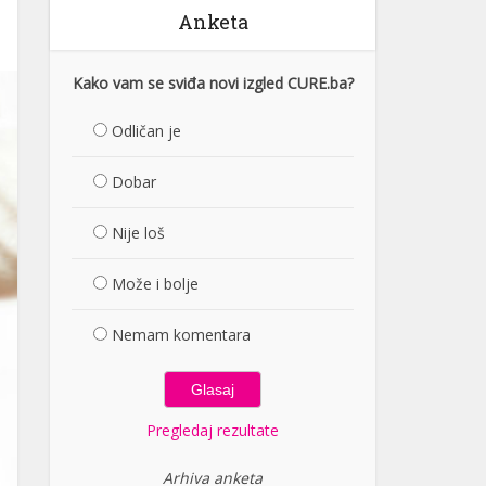
Anketa
Kako vam se sviđa novi izgled CURE.ba?
Odličan je
Dobar
Nije loš
Može i bolje
Nemam komentara
Pregledaj rezultate
Arhiva anketa