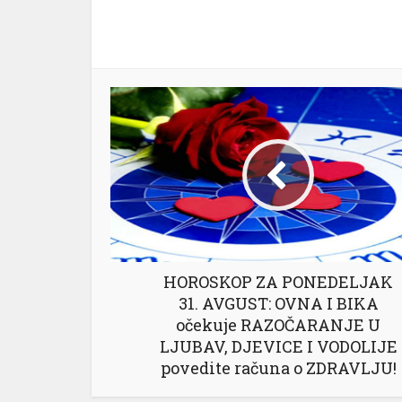
HOROSKOP ZA PONEDELJAK
31. AVGUST: OVNA I BIKA
očekuje RAZOČARANJE U
LJUBAV, DJEVICE I VODOLIJE
povedite računa o ZDRAVLJU!