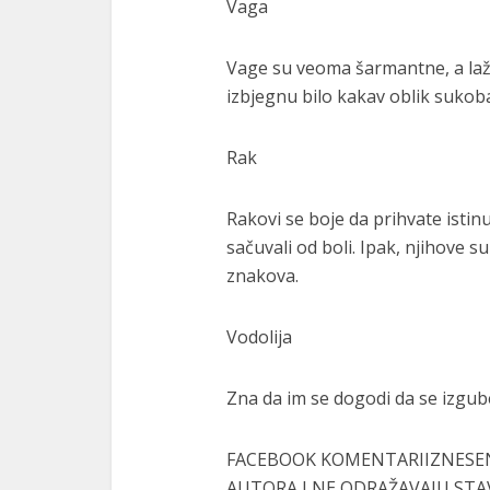
Vaga
Vage su veoma šarmantne, a laž
izbjegnu bilo kakav oblik sukob
Rak
Rakovi se boje da prihvate istinu
sačuvali od boli. Ipak, njihove
znakova.
Vodolija
Zna da im se dogodi da se izgube 
FACEBOOK KOMENTARIIZNESEN
AUTORA I NE ODRAŽAVAJU STA