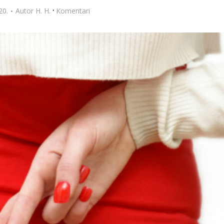
·
20.
Autor
H. H.
Komentari