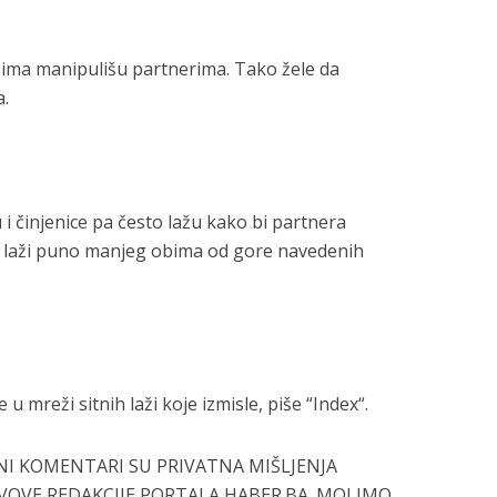
ima manipulišu partnerima. Tako žele da
a.
 i činjenice pa često lažu kako bi partnera
 su laži puno manjeg obima od gore navedenih
u mreži sitnih laži koje izmisle, piše “Index“.
I KOMENTARI SU PRIVATNA MIŠLJENJA
VOVE REDAKCIJE PORTALA HABER.BA. MOLIMO