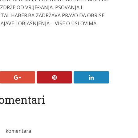
DRŽE OD VRIJEĐANJA, PSOVANJA I
TAL HABER.BA ZADRŽAVA PRAVO DA OBRIŠE
AVE I OBJAŠNJENJA – VIŠE O USLOVIMA
omentari
komentara