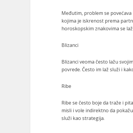
Međutim, problem se povećava k
kojima je iskrenost prema partn
horoskopskim znakovima se laž
Blizanci
Blizanci veoma često lažu svojim
povrede. Često im laž služi i kako
Ribe
Ribe se često boje da traže i pit
misli i vole indirektno da pokaž
služi kao strategija.