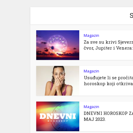
S
Magazin
Za sve su krivi Sjever
čvor, Jupiter i Venera: 
Magazin
Usuđujete li se pročit
horoskop koji otkriva.
Magazin
DNEVNI HOROSKOP ZA
MAJ 2023.