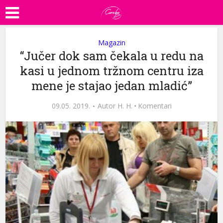
Magazin
“Jučer dok sam čekala u redu na
kasi u jednom tržnom centru iza
mene je stajao jedan mladić”
09.05. 2019.
Autor
H. H.
·
Komentari