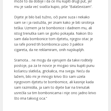
može to da dobije i da će mu kupiti drugi put, jer
mu je sada već svašta kupio, piše “Balaševizam“.
Dijete je bilo baš tužno, oči pune suza i nekako
sam se i ja rastužila, jer znam kako je biti sirotinja
teška. Uzmem ja te bombonice i dadnem mu, ali
istog trenutka sam se gorko pokajala. Nakon što
sam dala bombonice tom djetetu, njegov otac je
sa rafe pored tih bombonica uzeo 3 paklice
cigareta, da ne reklamiram, onih najskupljih.
Sramota… ne mogu da vjerujem da takvi roditelji
postoje, pa za te novce je mogao sinu kupiti punu
košaricu slatkiša, grickalica, ma svega. Neću da
lažem, bilo mi je mnogo krivo što sam uzela
njegovom djetetu te bombomice, ali kasnije kada
sam razmislila, ja sam to dijete bar na trenutak
usrećila sa tim bombonicama i nije ono jadno krivo
što ima takvog oca.”