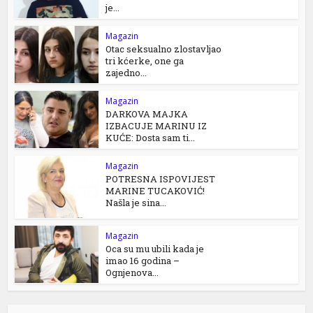
je...
Magazin
Otac seksualno zlostavljao
tri kćerke, one ga
zajedno...
Magazin
DARKOVA MAJKA
IZBACUJE MARINU IZ
KUĆE: Dosta sam ti...
Magazin
POTRESNA ISPOVIJEST
MARINE TUCAKOVIĆ!
Našla je sina...
Magazin
Oca su mu ubili kada je
imao 16 godina –
Ognjenova...