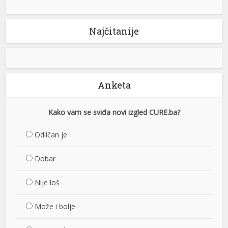
Najčitanije
Anketa
Kako vam se sviđa novi izgled CURE.ba?
Odličan je
Dobar
Nije loš
Može i bolje