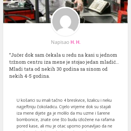
Napisao
H. H.
“Jučer dok sam čekala u redu na kasi u jednom
tržnom centru iza mene je stojao jedan mladić…
Mladi tata od nekih 30 godina sa sinom od
nekih 4-5 godina.
U košarici su imali tačno 4 breskvice, lizalicu i neku
najjeftniju čokoladicu. Cijelo vrijeme dok su stajali
iza mene dijete ga je molilo da mu uzme i šarene
bombonice, znate one što budu izložene na rafama
pored kase, ali mu je otac uporno ponavljao da ne