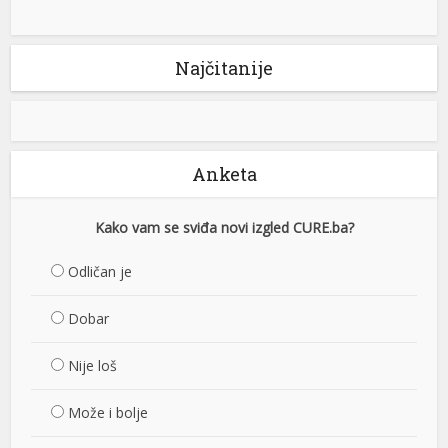
Najčitanije
Anketa
Kako vam se sviđa novi izgled CURE.ba?
Odličan je
Dobar
Nije loš
Može i bolje