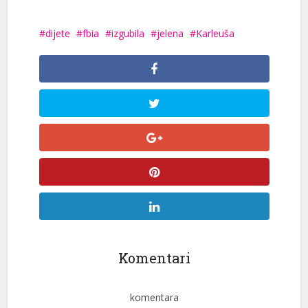
dijete
fbia
izgubila
jelena
Karleuša
Komentari
komentara