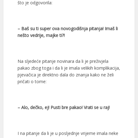
što je odgovorila:
– Baš su ti super ova novogodišnja pitanja! Imaš li
nešto vedrije, majke ti?!
Na sljedeće pitanje novinara da li je preživjela
pakao zbog toga i da li je imala velikih komplikacija,
pjevačica je direktno dala do znanja kako ne želi
pričati o tome:
– Alo, dečko, ej! Pusti bre pakao! Vrati se u raj!
I na pitanje da li je u posljednje vrijeme imala neke