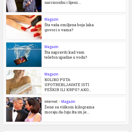
narcisoidni i lijeni:...
Magazin
Šta vaša omiljena boja laka
govori o vama?
Magazin
Šta napraviti kad vam
telefon upadne u vodu?
Magazin
KOLIKO PUTA
UPOTREBLJAVATE ISTI
PEŠKIR ILI KRPU? AKO...
internet
•
Magazin
Žene sa viškom kilograma
moraju da čuju šta im je...