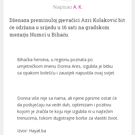
Napisao
A. K.
Dženaza preminuloj pjevačici Azri Kolaković bit
će održana u srijedu u 16 sati na gradskom
mezarju Humci u Bihaću.
Bihaćka heroina, u regionu poznata po
umjetničkom imenu Donna Ares, izgubila je bitku
sa opakom bolešću i zauvijek napustila ovaj svijet.
Donna više nije sa nama, ali njene pjesme ostat će
da podsjećaju na vedri duh, optimizam i pozitivu
kojom je zračila te koju nije izgubila ni u najtežim
trenucima, tokom dugotrajne borbe za vlastiti život.
Izvor: Hayat.ba