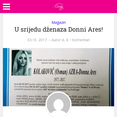
Magazin
U srijedu dženaza Donni Ares!
03.10. 2017.
Autor
A. K.
·
Komentari