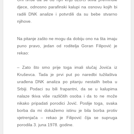
djece, odnosno parafinski kalupi na osnovu kojih bi
radili DNK analize i potvrdili da su bebe stvarno
njihove.
Na pitanje zašto ne mogu da dobiju ono na šta imaju
puno pravo, jedan od roditelja Goran Filipović je
rekao:
– Zato što smo prije toga imali slučaj Jovića iz
Kruševca. Tada je prvi put po naredbi tužilaštva
urađena DNK analiza po pitanju nestalih beba u
Srbiji. Podaci su bili frapantni, da se u kalupima
nalaze tkiva više različitih osoba i da to ne može
nikako pripadati porodici Jović. Poslije toga, svaka
borba da mi dokažemo istinu je bila borba protiv
vjetrenjača – rekao je Filipović čija se supruga
porodila 3. juna 1978. godine.