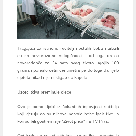
Tragajući za istinom, roditelji nestalih beba nailazili
su na nevjerovatne nelogičnosti – od toga da se
novorođenče za 24 sata svog života ugojilo 100
grama i poraslo četiri centimetra pa do toga da tijelo
djeteta nikad nije ni stigao do kapele.
Uzorci tkiva preminule djece
Ovo je samo djelić iz šokantnih ispovijesti roditelja
koji vjeruju da su njihove nestale bebe ipak žive, a
koji su bili gosti emisije “Život priča” na TV Prva.
Oni tvrde da se od njih kriju uzorci tkiva preminule