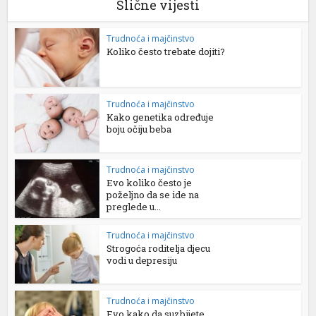
Slične vijesti
Trudnoća i majčinstvo
Koliko često trebate dojiti?
Trudnoća i majčinstvo
Kako genetika određuje
boju očiju beba
Trudnoća i majčinstvo
Evo koliko često je
poželjno da se ide na
preglede u...
Trudnoća i majčinstvo
Strogoća roditelja djecu
vodi u depresiju
Trudnoća i majčinstvo
Evo kako da suzbijete