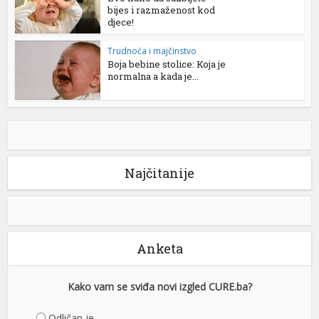
bijes i razmaženost kod
djece!
Trudnoća i majčinstvo
Boja bebine stolice: Koja je
normalna a kada je...
Najčitanije
Anketa
Kako vam se sviđa novi izgled CURE.ba?
Odličan je