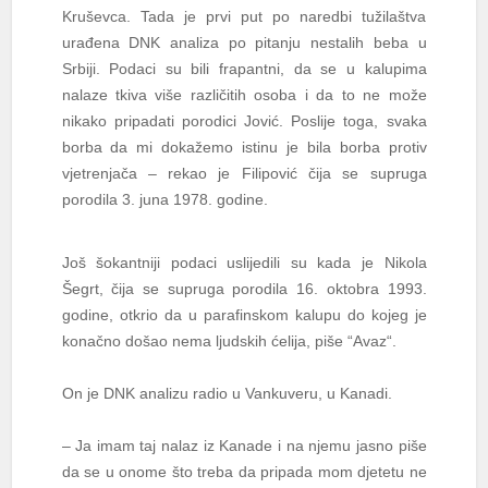
Kruševca. Tada je prvi put po naredbi tužilaštva
urađena DNK analiza po pitanju nestalih beba u
Srbiji. Podaci su bili frapantni, da se u kalupima
nalaze tkiva više različitih osoba i da to ne može
nikako pripadati porodici Jović. Poslije toga, svaka
borba da mi dokažemo istinu je bila borba protiv
vjetrenjača – rekao je Filipović čija se supruga
porodila 3. juna 1978. godine.
Još šokantniji podaci uslijedili su kada je Nikola
Šegrt, čija se supruga porodila 16. oktobra 1993.
godine, otkrio da u parafinskom kalupu do kojeg je
konačno došao nema ljudskih ćelija, piše “Avaz“.
On je DNK analizu radio u Vankuveru, u Kanadi.
– Ja imam taj nalaz iz Kanade i na njemu jasno piše
da se u onome što treba da pripada mom djetetu ne