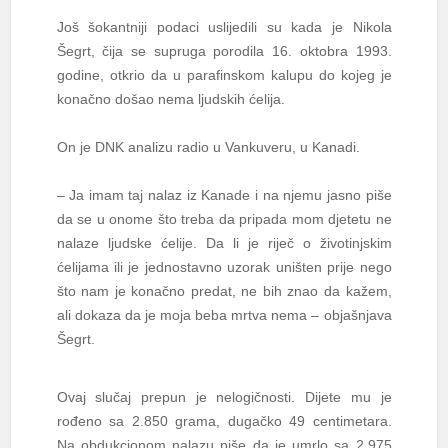
Još šokantniji podaci uslijedili su kada je Nikola
Šegrt, čija se supruga porodila 16. oktobra 1993.
godine, otkrio da u parafinskom kalupu do kojeg je
konačno došao nema ljudskih ćelija.
On je DNK analizu radio u Vankuveru, u Kanadi.
– Ja imam taj nalaz iz Kanade i na njemu jasno piše
da se u onome što treba da pripada mom djetetu ne
nalaze ljudske ćelije. Da li je riječ o životinjskim
ćelijama ili je jednostavno uzorak uništen prije nego
što nam je konačno predat, ne bih znao da kažem,
ali dokaza da je moja beba mrtva nema – objašnjava
Šegrt.
Ovaj slučaj prepun je nelogičnosti. Dijete mu je
rođeno sa 2.850 grama, dugačko 49 centimetara.
Na obdukcionom nalazu piše da je umrlo sa 2.975