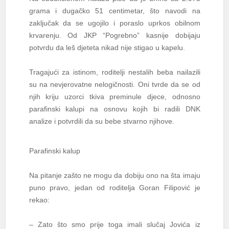
grama i dugačko 51 centimetar, što navodi na
zaključak da se ugojilo i poraslo uprkos obilnom
krvarenju. Od JKP “Pogrebno” kasnije dobijaju
potvrdu da leš djeteta nikad nije stigao u kapelu.
Tragajući za istinom, roditelji nestalih beba nailazili
su na nevjerovatne nelogičnosti. Oni tvrde da se od
njih kriju uzorci tkiva preminule djece, odnosno
parafinski kalupi na osnovu kojih bi radili DNK
analize i potvrdili da su bebe stvarno njihove.
Parafinski kalup
Na pitanje zašto ne mogu da dobiju ono na šta imaju
puno pravo, jedan od roditelja Goran Filipović je
rekao:
– Zato što smo prije toga imali slučaj Jovića iz