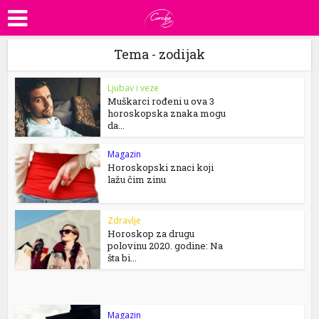
Tema - zodijak
Ljubav i veze
Muškarci rođeni u ova 3
horoskopska znaka mogu
da...
Magazin
Horoskopski znaci koji
lažu čim zinu
Zdravlje
Horoskop za drugu
polovinu 2020. godine: Na
šta bi...
Magazin