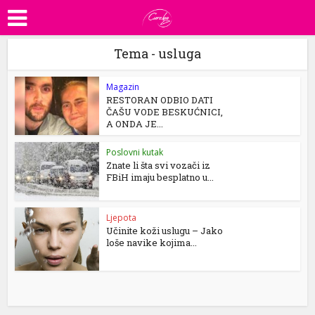
Tema - usluga
Magazin
RESTORAN ODBIO DATI
ČAŠU VODE BESKUĆNICI,
A ONDA JE...
Poslovni kutak
Znate li šta svi vozači iz
FBiH imaju besplatno u...
Ljepota
Učinite koži uslugu – Jako
loše navike kojima...