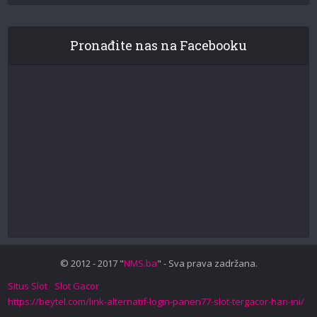
Pronađite nas na Facebooku
© 2012 - 2017 "
NMS.ba
" - Sva prava zadržana.
Situs Slot
Slot Gacor
https://beytel.com/link-alternatif-login-panen77-slot-tergacor-hari-ini/