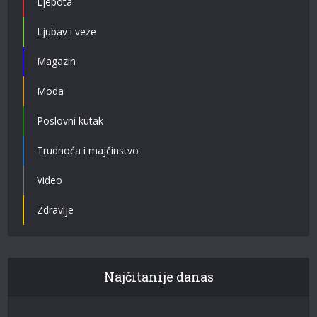
Ljepota
Ljubav i veze
Magazin
Moda
Poslovni kutak
Trudnoća i majčinstvo
Video
Zdravlje
Najčitanije danas