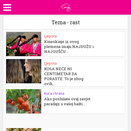
Tema - rast
Ljepota
Kineskinje iz ovog
plemena imaju NAJDUŽU i
NAJGUŠĆU...
Ljepota
KOSA NEĆE NI
CENTIMETAR DA
PORASTE: To je zbog
ovih...
Kuća i hrana
Ako poslušate ovaj savjet
paradajz u vašoj bašti...