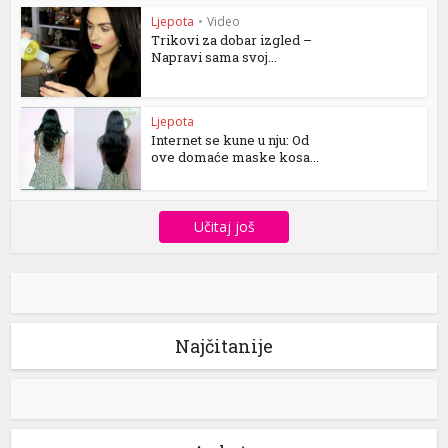
Ljepota
•
Video
Trikovi za dobar izgled –
Napravi sama svoj...
Ljepota
Internet se kune u nju: Od
ove domaće maske kosa...
Učitaj još
Najčitanije