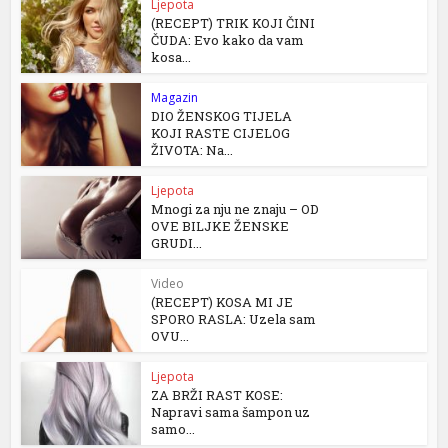
Ljepota
(RECEPT) TRIK KOJI ČINI
ČUDA: Evo kako da vam
kosa...
Magazin
DIO ŽENSKOG TIJELA
KOJI RASTE CIJELOG
ŽIVOTA: Na...
Ljepota
Mnogi za nju ne znaju – OD
OVE BILJKE ŽENSKE
GRUDI...
Video
(RECEPT) KOSA MI JE
SPORO RASLA: Uzela sam
OVU...
Ljepota
ZA BRŽI RAST KOSE:
Napravi sama šampon uz
samo...