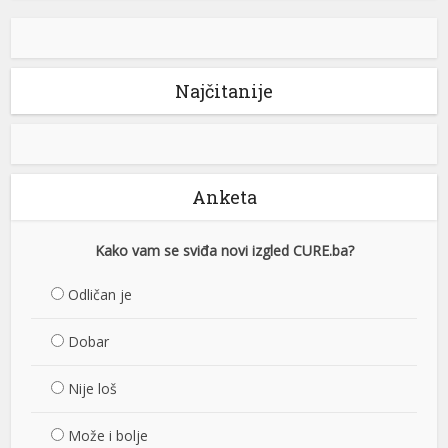
Najčitanije
Anketa
Kako vam se sviđa novi izgled CURE.ba?
Odličan je
Dobar
Nije loš
Može i bolje