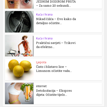
JEDNIM DODIROM PRSTA
– Za samo 20 sekundi...
Kuća i hrana
Nikad čišća – Evo kako da
detaljno očistite...
Kuća i hrana
Praktični savjeti – Trikovi
da efektno...
Ljepota
Čisto i blistavo lice –
Limunom očistite vašu...
internet
Detoksitacija – Ekspres
dijeta: Očistite tijelo...