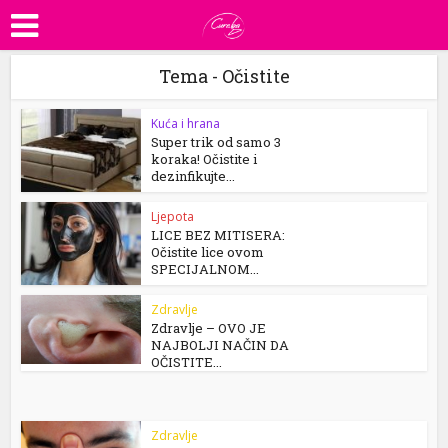
Tema - Očistite
Kuća i hrana
Super trik od samo 3
koraka! Očistite i
dezinfikujte...
Ljepota
LICE BEZ MITISERA:
Očistite lice ovom
SPECIJALNOM...
Zdravlje
Zdravlje – OVO JE
NAJBOLJI NAČIN DA
OČISTITE...
Zdravlje