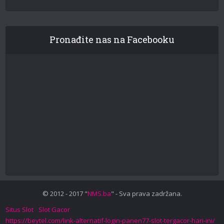
Pronađite nas na Facebooku
© 2012 - 2017 "
NMS.ba
" - Sva prava zadržana.
Situs Slot
Slot Gacor
https://beytel.com/link-alternatif-login-panen77-slot-tergacor-hari-ini/