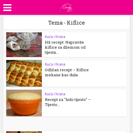
Tema - Kiflice
Kuća i hrana
Hit recept: Napravite
kiflice sa džemom od
tijesta...
Kuća i hrana
Odličan recept – Kiflice
mekane kao duša
Kuća i hrana
Recept za "ludo tijesto" –
Tijesto...