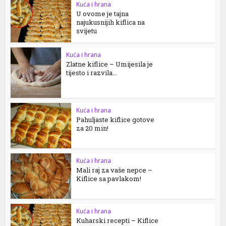
Kuća i hrana
U ovome je tajna
najukusnijih kiflica na
svijetu
Kuća i hrana
Zlatne kiflice – Umijesila je
tijesto i razvila...
Kuća i hrana
Pahuljaste kiflice gotove
za 20 min!
Kuća i hrana
Mali raj za vaše nepce –
Kiflice sa pavlakom!
Kuća i hrana
Kuharski recepti – Kiflice