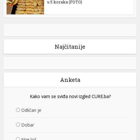
u 5 koraka (FOTO)
Najčitanije
Anketa
Kako vam se sviđa novi izgled CURE.ba?
Odličan je
Dobar
Nije loš