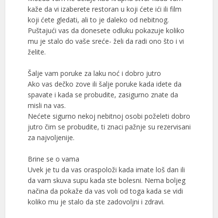
kaže da vi izaberete restoran u koji ćete ići ili film
koji ćete gledati, ali to je daleko od nebitnog.
Puštajući vas da donesete odluku pokazuje koliko
mu je stalo do vaše sreće- želi da radi ono što i vi
želite.
Šalje vam poruke za laku noć i dobro jutro
Ako vas dečko zove ili šalje poruke kada idete da
spavate i kada se probudite, zasigurno znate da
misli na vas.
Nećete sigurno nekoj nebitnoj osobi poželeti dobro
jutro čim se probudite, ti znaci pažnje su rezervisani
za najvoljenije.
Brine se o vama
Uvek je tu da vas oraspoloži kada imate loš dan ili
da vam skuva supu kada ste bolesni. Nema boljeg
načina da pokaže da vas voli od toga kada se vidi
koliko mu je stalo da ste zadovoljni i zdravi.