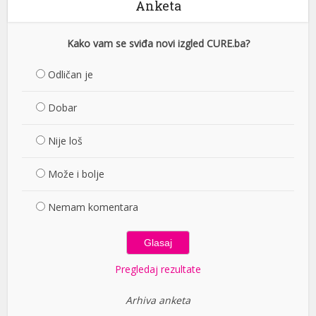
Anketa
Kako vam se sviđa novi izgled CURE.ba?
Odličan je
Dobar
Nije loš
Može i bolje
Nemam komentara
Pregledaj rezultate
Arhiva anketa