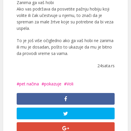
Zanima ga vaš hobi
Ako vas podržava da posvetite pažnju hobiju koji
volite ili čak učestvuje u njemu, to znači da je
spreman za male žrtve koje su potrebne da bi veza
uspela.
To je još više očigledno ako ga vaš hobi ne zanima
ili mu je dosadan, pošto to ukazuje da mu je bitno
da provodi vreme sa vama.
24sata.rs
pet načina
pokazuje
Voli