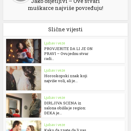
Jako osjetljivi – Ove stvari
muškarce najviše povređuju!
Slične vijesti
Ljubav i veze
PROVJERITE DA LI JE ON
PRAVI – Ovu jednu stvar
radi...
Ljubav i veze
Horoskopski znak koji
najviše voli, ali je...
Ljubav i veze
DIRLJIVA SCENA iz
salona obišla je region:
DEKA je...
Ljubav i veze
Kako da znate da li vas