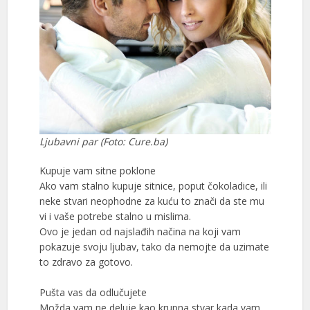
Ljubavni par (Foto: Cure.ba)
Kupuje vam sitne poklone
Ako vam stalno kupuje sitnice, poput čokoladice, ili
neke stvari neophodne za kuću to znači da ste mu
vi i vaše potrebe stalno u mislima.
Ovo je jedan od najslađih načina na koji vam
pokazuje svoju ljubav, tako da nemojte da uzimate
to zdravo za gotovo.
Pušta vas da odlučujete
Možda vam ne deluje kao krupna stvar kada vam