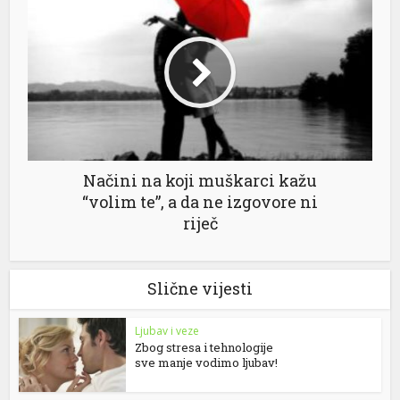
Načini na koji muškarci kažu
“volim te”, a da ne izgovore ni
riječ
Slične vijesti
Ljubav i veze
Zbog stresa i tehnologije
sve manje vodimo ljubav!