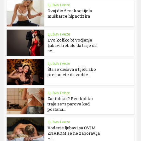
Ljubav i veze
Ovaj dio ženskog tijela
muškarce hipnotizira
Ljubav i veze
Evo koliko bi vodjenje
ljubavi trebalo da traje da
se...
Ljubav i veze
Šta se dešava u tijelu ako
prestanete da vodite...
Ljubav i veze
Zar toliko!? Evo koliko
traje se*s parova kad
postanu...
Ljubav i veze
Vođenje ljubavi sa OVIM
ZNAKOM se ne zaboravlja
– i...