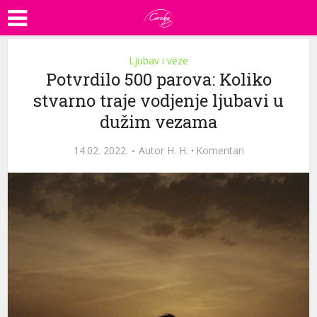
Ljubav i veze
Potvrdilo 500 parova: Koliko
stvarno traje vodjenje ljubavi u
dužim vezama
14.02. 2022.
Autor
H. H.
·
Komentari