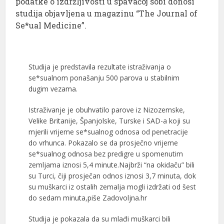
podatke o izdržljivosti u spavaćoj sobi donosi
studija objavljena u magazinu “The Journal of
Se*ual Medicine”.
Studija je predstavila rezultate istraživanja o
se*sualnom ponašanju 500 parova u stabilnim
dugim vezama.
Istraživanje je obuhvatilo parove iz Nizozemske,
Velike Britanije, Španjolske, Turske i SAD-a koji su
mjerili vrijeme se*sualnog odnosa od penetracije
do vrhunca. Pokazalo se da prosječno vrijeme
se*sualnog odnosa bez predigre u spomenutim
zemljama iznosi 5,4 minute.Najbrži “na okidaču” bili
su Turci, čiji prosječan odnos iznosi 3,7 minuta, dok
su muškarci iz ostalih zemalja mogli izdržati od šest
do sedam minuta,piše Zadovoljna.hr
Studija je pokazala da su mlađi muškarci bili