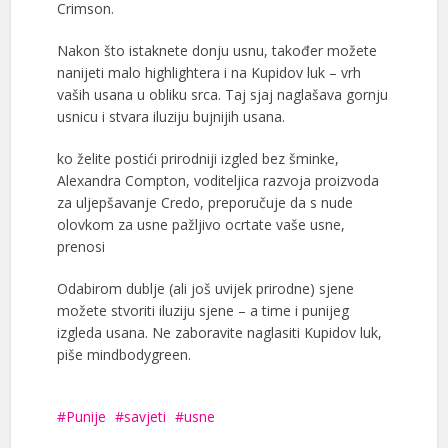
Crimson.
Nakon što istaknete donju usnu, također možete
nanijeti malo highlightera i na Kupidov luk – vrh
vaših usana u obliku srca. Taj sjaj naglašava gornju
usnicu i stvara iluziju bujnijih usana.
ko želite postići prirodniji izgled bez šminke,
Alexandra Compton, voditeljica razvoja proizvoda
za uljepšavanje Credo, preporučuje da s nude
olovkom za usne pažljivo ocrtate vaše usne,
prenosi
Odabirom dublje (ali još uvijek prirodne) sjene
možete stvoriti iluziju sjene – a time i punijeg
izgleda usana. Ne zaboravite naglasiti Kupidov luk,
piše mindbodygreen.
Punije
savjeti
usne