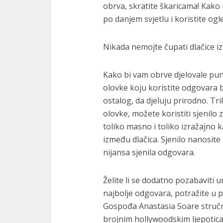
obrva, skratite škaricama! Kako b
po danjem svjetlu i koristite og
Nikada nemojte čupati dlačice izn
Kako bi vam obrve djelovale puni
olovke koju koristite odgovara b
ostalog, da djeluju prirodno. Tri
olovke, možete koristiti sjenilo z
toliko masno i toliko izražajno
između dlačica. Sjenilo nanosite
nijansa sjenila odgovara.
Želite li se dodatno pozabaviti u
najbolje odgovara, potražite u 
Gospođa Anastasia Soare stručn
brojnim hollywoodskim ljepotica