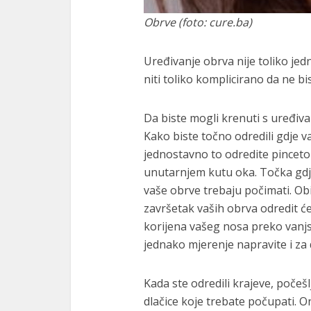
Obrve (foto: cure.ba)
Uređivanje obrva nije toliko jedn
niti toliko komplicirano da ne bi
Da biste mogli krenuti s uređiva
Kako biste točno odredili gdje va
jednostavno to odredite pinceto
unutarnjem kutu oka. Točka gdje
vaše obrve trebaju počimati. Obi
završetak vaših obrva odredit će
korijena vašeg nosa preko vanjsk
jednako mjerenje napravite i za
Kada ste odredili krajeve, počešl
dlačice koje trebate počupati. O