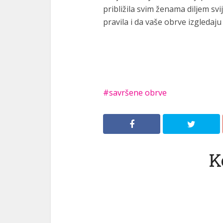
približila svim ženama diljem sv
pravila i da vaše obrve izgledaj
savršene obrve
K