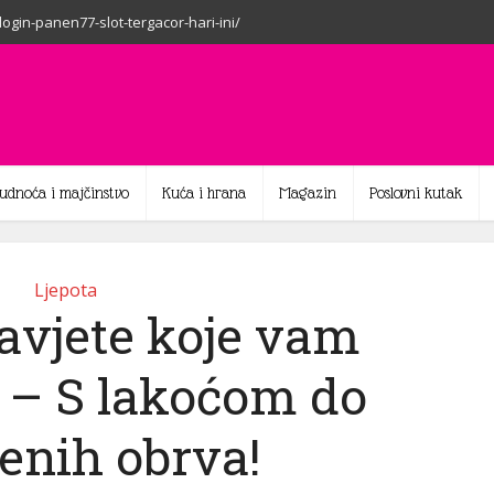
-login-panen77-slot-tergacor-hari-ini/
rudnoća i majčinstvo
Kuća i hrana
Magazin
Poslovni kutak
Ljepota
savjete koje vam
– S lakoćom do
enih obrva!