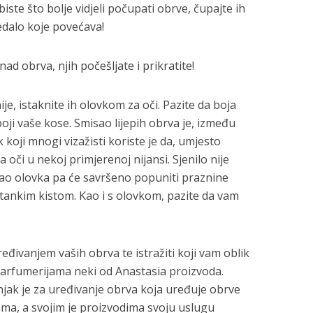
iste što bolje vidjeli počupati obrve, čupajte ih
ledalo koje povećava!
ad obrva, njih počešljate i prikratite!
je, istaknite ih olovkom za oči. Pazite da boja
oji vaše kose. Smisao lijepih obrva je, između
k koji mnogi vizažisti koriste je da, umjesto
a oči u nekoj primjerenoj nijansi. Sjenilo nije
 kao olovka pa će savršeno popuniti praznine
 tankim kistom. Kao i s olovkom, pazite da vam
ređivanjem vaših obrva te istražiti koji vam oblik
parfumerijama neki od Anastasia proizvoda.
jak je za uređivanje obrva koja uređuje obrve
ma, a svojim je proizvodima svoju uslugu