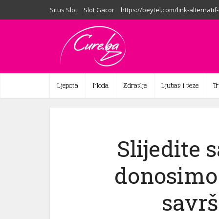
Situs Slot
Slot Gacor
https://beytel.com/link-alternatif
Ljepota
Moda
Zdravlje
Ljubav i veze
T
Slijedite 
donosimo 
savrš