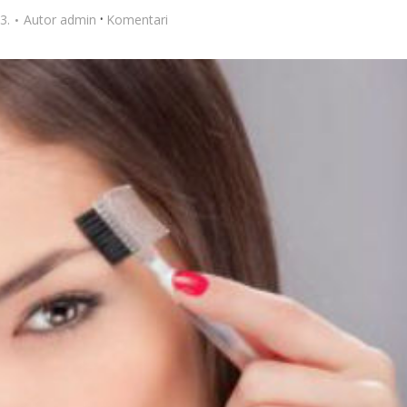
·
3.
Autor
admin
Komentari