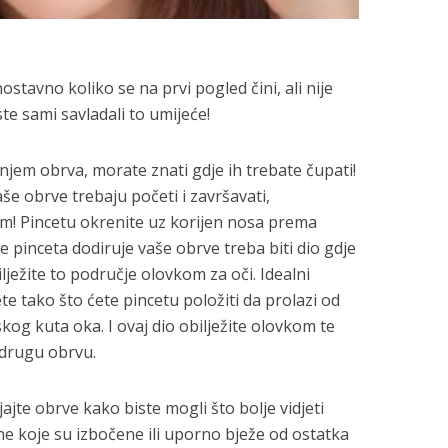
ostavno koliko se na prvi pogled čini, ali nije
ste sami savladali to umijeće!
njem obrva, morate znati gdje ih trebate čupati!
še obrve trebaju početi i završavati,
m! Pincetu okrenite uz korijen nosa prema
 pinceta dodiruje vaše obrve treba biti dio gdje
lježite to područje olovkom za oči. Idealni
te tako što ćete pincetu položiti da prolazi od
og kuta oka. I ovaj dio obilježite olovkom te
 drugu obrvu.
jajte obrve kako biste mogli što bolje vidjeti
ne koje su izbočene ili uporno bježe od ostatka