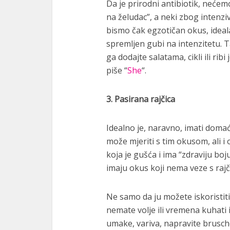
Da je prirodni antibiotik, nećem
na želudac”, a neki zbog intenzi
bismo čak egzotičan okus, ideal
spremljen gubi na intenzitetu. 
ga dodajte salatama, cikli ili ri
piše “
She
“.
3. Pasirana rajčica
Idealno je, naravno, imati doma
može mjeriti s tim okusom, ali i 
koja je gušća i ima “zdraviju boj
imaju okus koji nema veze s raj
Ne samo da ju možete iskoristiti
nemate volje ili vremena kuhati 
umake, variva, napravite bruschet