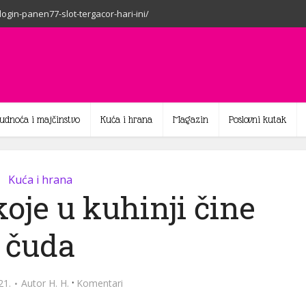
-login-panen77-slot-tergacor-hari-ini/
rudnoća i majčinstvo
Kuća i hrana
Magazin
Poslovni kutak
Kuća i hrana
oje u kuhinji čine
čuda
·
21.
Autor
H. H.
Komentari