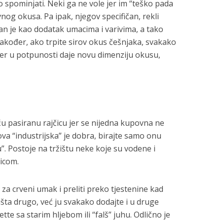
o spominjati. Neki ga ne vole jer im “teško pada
vnog okusa. Pa ipak, njegov specifičan, rekli
an je kao dodatak umacima i varivima, a tako
Također, ako trpite sirov okus češnjaka, svakako
bi jer u potpunosti daje novu dimenziju okusu,
ću pasiranu rajčicu jer se nijedna kupovna ne
ova “industrijska” je dobra, birajte samo onu
u”. Postoje na tržištu neke koje su vodene i
čicom.
 za crveni umak i preliti preko tjestenine kad
išta drugo, već ju svakako dodajte i u druge
te sa starim hljebom ili “falš” juhu. Odlično je