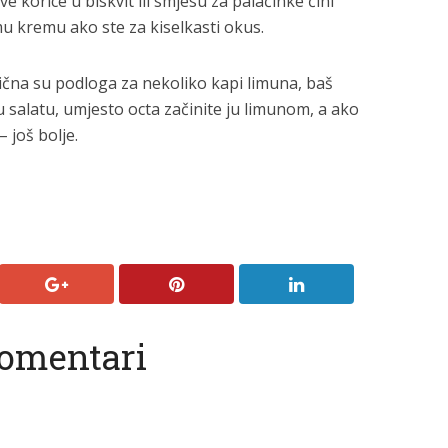
 korice u biskvit ili smjesu za palačinke čini
mu kremu ako ste za kiselkasti okus.
lična su podloga za nekoliko kapi limuna, baš
iju salatu, umjesto octa začinite ju limunom, a ako
– još bolje.
omentari