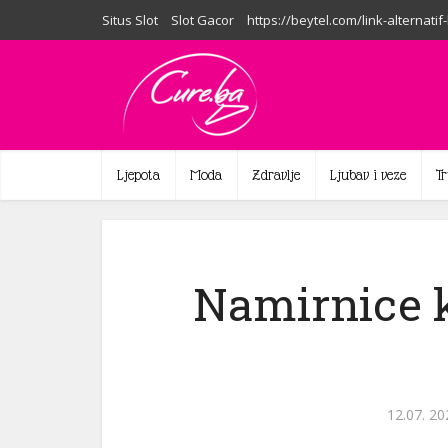
Situs Slot
Slot Gacor
https://beytel.com/link-alternatif
Ljepota
Moda
Zdravlje
Ljubav i veze
T
Namirnice k
12.07. 20