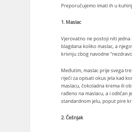
Preporučujemo imati ih u kuhinj
1. Maslac
Vjerovatno ne postoji niti jedna 
blagdana koliko maslac, a njegov
krivnju zbog navodne “nezdravos
Međutim, maslac prije svega tre
riječi za opisati okus jela kad k
maslacu, čokoladna krema ili obi
rađeno na maslacu, a i odličan 
standardnom jelu, poput pire k
2. Češnjak