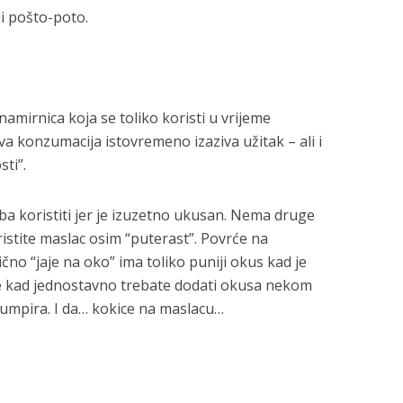
i pošto-poto.
namirnica koja se toliko koristi u vrijeme
a konzumacija istovremeno izaziva užitak – ali i
ti”.
ba koristiti jer je izuzetno ukusan. Nema druge
oristite maslac osim “puterast”. Povrće na
čno “jaje na oko” ima toliko puniji okus kad je
je kad jednostavno trebate dodati okusa nekom
rumpira. I da… kokice na maslacu…