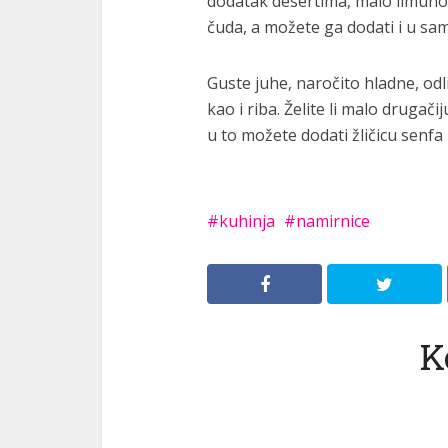
dodatak desertima, malo limunove
čuda, a možete ga dodati i u sa
Guste juhe, naročito hladne, od
kao i riba. Želite li malo drugač
u to možete dodati žličicu senfa 
kuhinja
namirnice
K