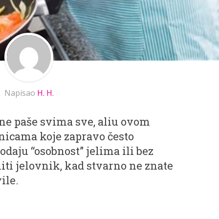
Napisao
H. H.
 ne paše svima sve, aliu ovom
rnicama koje zapravo često
dodaju “osobnost” jelima ili bez
ti jelovnik, kad stvarno ne znate
ile.