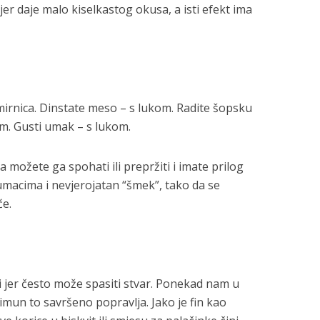
jer daje malo kiselkastog okusa, a isti efekt ima
irnica. Dinstate meso – s lukom. Radite šopsku
om. Gusti umak – s lukom.
a možete ga spohati ili prepržiti i imate prilog
umacima i nevjerojatan “šmek”, tako da se
će.
i jer često može spasiti stvar. Ponekad nam u
limun to savršeno popravlja. Jako je fin kao