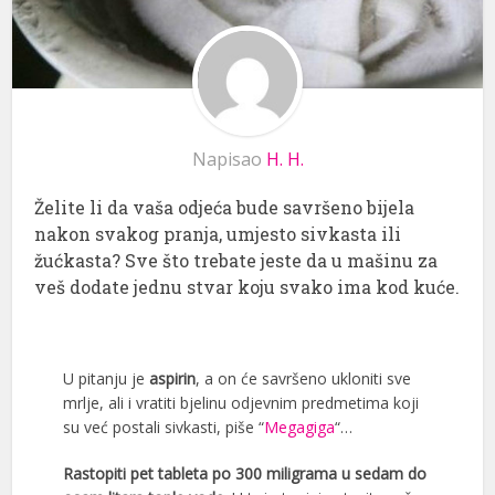
Napisao
H. H.
Želite li da vaša odjeća bude savršeno bijela
nakon svakog pranja, umjesto sivkasta ili
žućkasta? Sve što trebate jeste da u mašinu za
veš dodate jednu stvar koju svako ima kod kuće.
U pitanju je
aspirin
, a on će savršeno ukloniti sve
mrlje, ali i vratiti bjelinu odjevnim predmetima koji
su već postali sivkasti, piše “
Megagiga
“…
Rastopiti pet tableta po 300 miligrama u sedam do