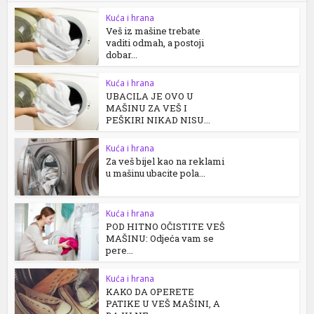
Kuća i hrana
Veš iz mašine trebate
vaditi odmah, a postoji
dobar...
Kuća i hrana
UBACILA JE OVO U
MAŠINU ZA VEŠ I
PEŠKIRI NIKAD NISU...
Kuća i hrana
Za veš bijel kao na reklami
u mašinu ubacite pola...
Kuća i hrana
POD HITNO OČISTITE VEŠ
MAŠINU: Odjeća vam se
pere...
Kuća i hrana
KAKO DA OPERETE
PATIKE U VEŠ MAŠINI, A