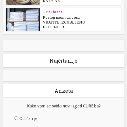
DA IH NE...
Kuća i hrana
Postoji način da vešu
VRATITE IZGUBLJENU
BJELINU uz...
Najčitanije
Anketa
Kako vam se sviđa novi izgled CURE.ba?
Odličan je