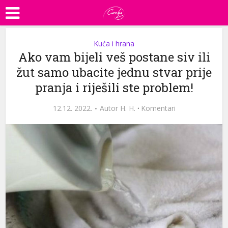
Kuća i hrana
Ako vam bijeli veš postane siv ili
žut samo ubacite jednu stvar prije
pranja i riješili ste problem!
12.12. 2022.
Autor
H. H.
·
Komentari