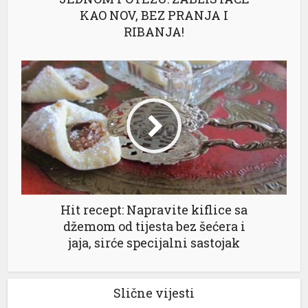
KAO NOV, BEZ PRANJA I
RIBANJA!
Hit recept: Napravite kiflice sa
džemom od tijesta bez šećera i
jaja, sirće specijalni sastojak
Slične vijesti