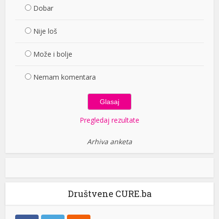
Dobar
Nije loš
Može i bolje
Nemam komentara
Pregledaj rezultate
Arhiva anketa
Društvene CURE.ba