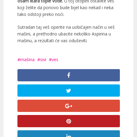
osam litara tople vode.
U toj otopini ostavite veš
koji želite da ponovo bude bijel kao nekad i neka
tako odstoji preko noći.
Sutradan taj veš operite na uobičajen način u veš
mašini, a prethodno ubacite nekoliko Aspirina u
mašinu, a rezultati će vas oduševiti.
mašina
sivi
ves