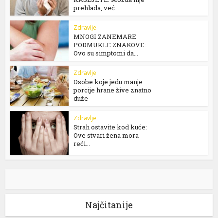
prehlada, već...
Zdravlje
MNOGI ZANEMARE
PODMUKLE ZNAKOVE:
Ovo su simptomi da...
Zdravlje
Osobe koje jedu manje
porcije hrane žive znatno
duže
Zdravlje
Strah ostavite kod kuće:
Ove stvari žena mora
reći...
Najčitanije