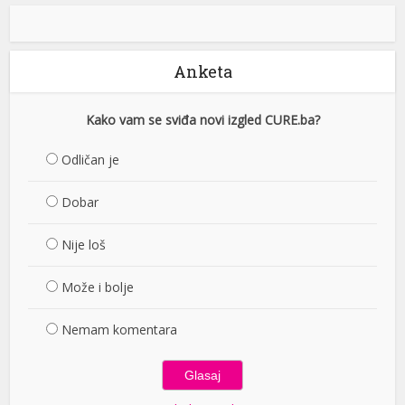
Anketa
Kako vam se sviđa novi izgled CURE.ba?
Odličan je
Dobar
Nije loš
Može i bolje
Nemam komentara