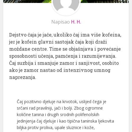
Napisao
H. H.
Dejstvo čaja je jače, ukoliko čaj ima više kofeina,
jer je kofein glavni sastojak čaja koji draži
moždane centre. Time se objašnjava i povećanje
sposobnosti učenja, pamćenja i razumijevanja.
Čaj suzbija i smanjuje zamor i sanjivost, osobito
ako je zamor nastao od intenzivnog umnog
naprezanja.
Čaj pozitivno djeluje na krvotok, uslijed čega je
srčani rad pravilniji, jači i bolji. Zbog ogromne
količine tanina i drugih srodnih polifenolskih
jedinjenja čaj djeluje i kao tipična taninska ljekovita
biljka protiv proliva, upale sluznice i kože,