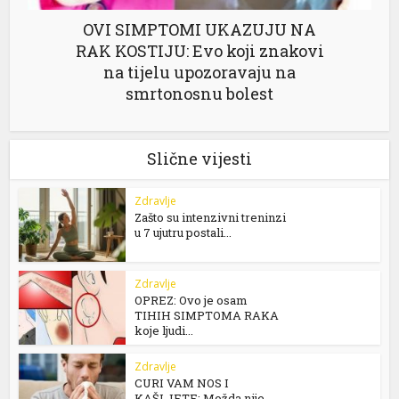
OVI SIMPTOMI UKAZUJU NA
RAK KOSTIJU: Evo koji znakovi
na tijelu upozoravaju na
smrtonosnu bolest
Slične vijesti
Zdravlje
Zašto su intenzivni treninzi
u 7 ujutru postali...
Zdravlje
OPREZ: Ovo je osam
TIHIH SIMPTOMA RAKA
koje ljudi...
Zdravlje
CURI VAM NOS I
KAŠLJETE: Možda nije