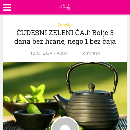
Zdravlje
ČUDESNI ZELENI ČAJ: Bolje 3
dana bez hrane, nego 1 bez čaja
12.03. 2024.
Autor
H. H.
·
Komentari