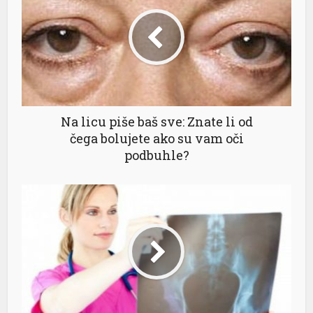
Na licu piše baš sve: Znate li od
čega bolujete ako su vam oči
podbuhle?