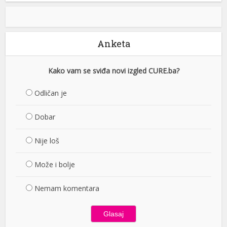
Anketa
Kako vam se sviđa novi izgled CURE.ba?
Odličan je
Dobar
Nije loš
Može i bolje
Nemam komentara