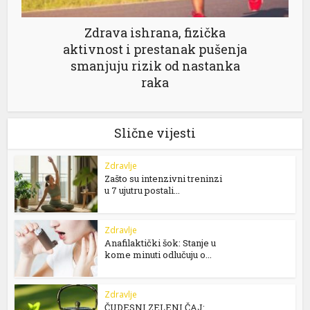
Zdrava ishrana, fizička
aktivnost i prestanak pušenja
smanjuju rizik od nastanka
raka
Slične vijesti
Zdravlje
Zašto su intenzivni treninzi
u 7 ujutru postali...
Zdravlje
Anafilaktički šok: Stanje u
kome minuti odlučuju o...
Zdravlje
ČUDESNI ZELENI ČAJ: