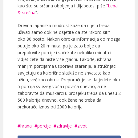
kao što su srčana oboljenja i dijabetes, piše “
Lepa
& srećna
“.
Drevna japanska mudrost kaže da u jelu treba
uživati samo dok ne osjetite da ste “skoro siti” –
oko 80 posto. Nakon obroka informacija do mozga
putuje oko 20 minuta, pa je zato bolje da
prepolovite porcije i sačekate nekoliko minuta i
vidjet ćete da niste više gladni. Takođe, ishrana
manjim porcijama usporava starenje, a stručnjaci
savjetuju da kalorične slatkiše ne shvatate kao
užinu, već kao obrok. Preporučuje se da jedete oko
5 porcija svježeg voća i povrća dnevno, a ne
zaboravite da muškarci u prosjeku treba da unesu 2
500 kalorija dnevno, dok žene ne treba da
prekorače iznos od 2000 kalorija.
hrana
porcije
zdravlje
zivot