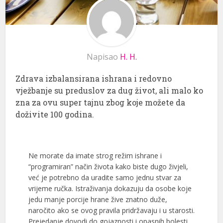
Napisao
H. H.
Zdrava izbalansirana ishrana i redovno
vježbanje su preduslov za dug život, ali malo ko
zna za ovu super tajnu zbog koje možete da
doživite 100 godina.
Ne morate da imate strog režim ishrane i
“programiran” način života kako biste dugo živjeli,
već je potrebno da uradite samo jednu stvar za
vrijeme ručka. Istraživanja dokazuju da osobe koje
jedu manje porcije hrane žive znatno duže,
naročito ako se ovog pravila pridržavaju i u starosti.
Prejedanje dovodi do gojaznosti i opasnih bolesti