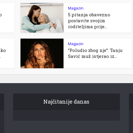
Magazin
o
5 pitanja obavezno
postavite svojim
roditeljima prije...
Magazin
Ako
“Poludio zbog nje”: Tanju
.
Savić muž istjerao iz...
Najčitanije danas