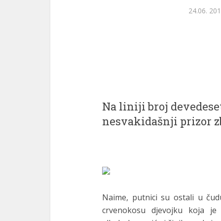
24.06. 201
Na liniji broj devedeset
nesvakidašnji prizor z
Naime, putnici su ostali u čud
crvenokosu djevojku koja je 