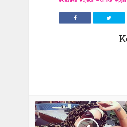
dešava
djeca
klinka
pja
K