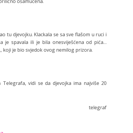
e prilično ošamućena.
 tu djevojku. Klackala se sa sve flašom u ruci i
a je spavala ili je bila onesviješćena od pića…
, koji je bio svjedok ovog nemilog prizora.
ja Telegrafa, vidi se da djevojka ima najviše 20
telegraf