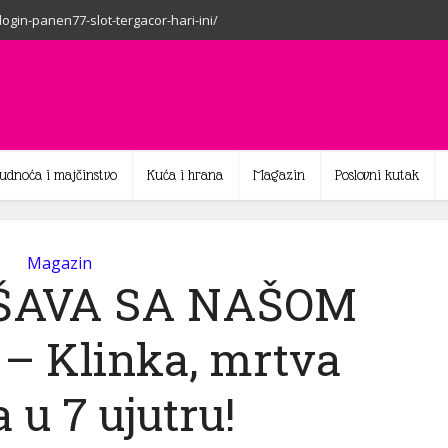
-login-panen77-slot-tergacor-hari-ini/
rudnoća i majčinstvo
Kuća i hrana
Magazin
Poslovni kutak
Magazin
EŠAVA SA NAŠOM
– Klinka, mrtva
a u 7 ujutru!