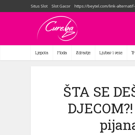
Situs Slot
Slot Gacor
https://beytel.com/link-alternatif
Ljepota
Moda
Zdravlje
Ljubav i veze
T
ŠTA SE D
DJECOM?! 
pijan