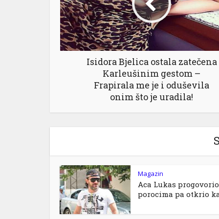
Isidora Bjelica ostala zatečena
Karleušinim gestom –
Frapirala me je i oduševila
onim što je uradila!
S
Magazin
Aca Lukas progovorio
porocima pa otkrio ka