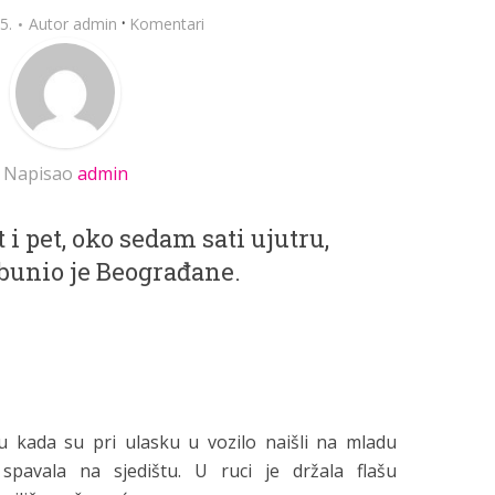
·
5.
Autor
admin
Komentari
Napisao
admin
 i pet, oko sedam sati ujutru,
bunio je Beograđane.
u kada su pri ulasku u vozilo naišli na mladu
spavala na sjedištu. U ruci je držala flašu