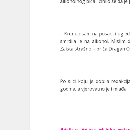
alkoholnog pića i činilo se da j
– Krenuo sam na posao, i ugledao
smrdila je na alkohol. Mislim d
Zaista strašno – priča Dragan O.
Po slici koju je dobila redakci
godina, a vjerovatno je i mlađa.