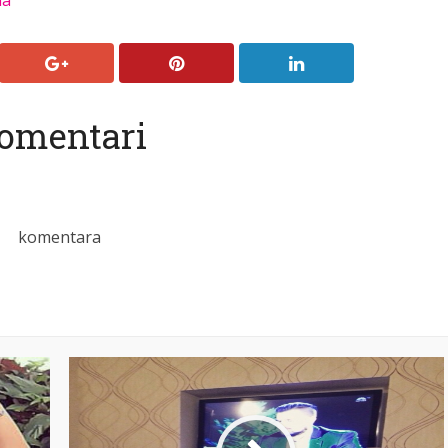
na
omentari
komentara