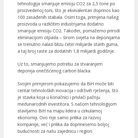
tehnologija smanjuje emisiju CO2 za 2,5 tone po
proizvedenoj toni, što je ekvivalentan doprinos kao
100 zasađenih stabala. Osim toga, primjena našeg
proizvoda u različitim industrijama dodatno
smanjuje emisiju CO2. Također, pomažemo prirodi
eliminacijom otpada – širom svijeta na deponijama
se trenutno nalazi blizu četiri milijarde starih guma,
a taj broj raste za dodatnih 1,8 milijardi godišnje.
Uz to, smanjujemo potrebu za stvaranjem
deponija onečišćenog carbon blacka.
Svojim primjerom pokazujemo da BiH može biti
centar tehnoloških inovacija i održivih rješenja, što
je stavka koja u konačnici i privlači pažnju
međunarodnih investitora. S našom tehnologijom
stavljamo BiH na mapu lidera u cirkularnoj
ekonomiji. Ovo nije samo prilika za razvoj
kompanije, već i prilika da doprinesemo boljoj
budućnosti za našu zajednicu i region.