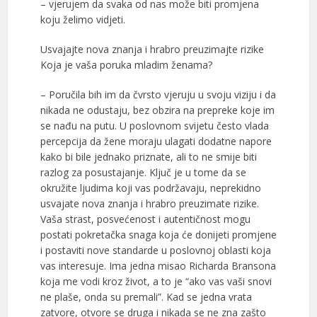
– vjerujem da svaka od nas može biti promjena
koju želimo vidjeti.
Usvajajte nova znanja i hrabro preuzimajte rizike
Koja je vaša poruka mladim ženama?
– Poručila bih im da čvrsto vjeruju u svoju viziju i da
nikada ne odustaju, bez obzira na prepreke koje im
se nađu na putu. U poslovnom svijetu često vlada
percepcija da žene moraju ulagati dodatne napore
kako bi bile jednako priznate, ali to ne smije biti
razlog za posustajanje. Ključ je u tome da se
okružite ljudima koji vas podržavaju, neprekidno
usvajate nova znanja i hrabro preuzimate rizike.
Vaša strast, posvećenost i autentičnost mogu
postati pokretačka snaga koja će donijeti promjene
i postaviti nove standarde u poslovnoj oblasti koja
vas interesuje. Ima jedna misao Richarda Bransona
koja me vodi kroz život, a to je “ako vas vaši snovi
ne plaše, onda su premali”. Kad se jedna vrata
zatvore, otvore se druga i nikada se ne zna zašto