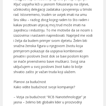
Ključ uspjeha leži u jasnom fokusiranju na ciljeve,
učinkovitoj delegaciji zadataka i povjerenju u timski
rad. Istovremeno, trudim se uvijek imati na umu
širu sliku – razlog zbog kojeg radim to što radim i
kakav pozitivan utjecaj moj trud može imati na
zajednicu i industriju. To me motiviše da se nosim s
izazovima i nastavim napredovati. Naprijed me vodi
i želja da budem primjer svom djetetu. Želim biti
snažna ženska figura u njegovom životu koja
primjerom pokazuje da uspijeva kombinovati
privatni i poslovni život dok se bavi poslom kojim
se inače prvenstveno bave muškarci. Svog sina
uključujem u svoj poslovni život kako bi bolje
shvatio zašto je važan truda koji ulažem.
Planovi za budućnost
Kako vidite budućnost svoje kompanije?
– Vizija za budućnost “RCB Nanotehnologije” je
jasna – želimo biti globalni lider u proizvodnji