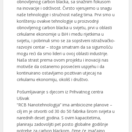
obnovljenog carbon blacka, sa snažnim fokusom
na inovacije i održivost. Čvrsto vjerujemo u snagu
naše tehnologije i stručnost našeg tima. Prvi smo u
korištenju ovakve tehnologije u proizvodnji
obnovljenog carbon blacka u svijetu, prvi u oblasti
cirkularne ekonomije u BiH i među rijetkima u
svijetu, i pobrinuli smo se za sopstveni istraživačko-
razvojni centar – stoga smatram da sa sigurnošću
mogu reći da smo lideri u ovoj oblasti industrije.
Naša strast prema ovom projektu i inovaciji nas
motiviše da ostanemo posvećeni uspjehu i da
kontinuirano ostavljamo pozitivan utjecaj na
cirkularnu ekonomiju, okoliš i društvo.
Pošumljavanje s djecom iz Prihvatnog centra
Ušivak
“RCB Nanotehnologija” ima ambiciozne planove –
cilj im je otvoriti od 30 do 50 fabrika širom svijeta u
narednih deset godina. S ovim kapacitetima,
planiraju zadovoljiti pet posto globalne godišnje
potrebe za carbon blackom, čime će značajno