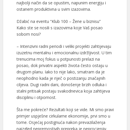
najbolji način da se opustim, napunim energiju i
ostanem produktivna u svim izazovima.
Džabić na eventu “Klub 100 – Žene u biznisu”
Kako ste se nosili s izazovima koje Vaš posao
sobom nosi?
– Intenzivni radni periodi i veliki projekti zahtijevaju
izuzetnu mentalnu i emocionalnu izdržljivost. U tim
trenucima moj fokus u potpunosti prelazi na
posao, dok privatni aspekti života često ostaju u
drugom planu. Iako to nije lako, smatram da je
neophodno kada je riječ o postizanju značajnih
ciljeva. Dugi radni dani, donošenje brzih odluka i
stalni pritisak postaju svakodnevica koja zahtijeva
disciplinu i otpornost.
Šta me pokreće? Rezultati koji se vide. Mi smo pravi
primjer uspješne cirkularne ekonomije, prvi smo u
tome. Osjećaj postignuća nakon prevazilaženja
naizgled nepremostivih prepreka je neprocjenjiv.