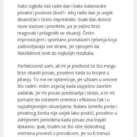
Kako izgleda Vaš radni dan i kako balansirate
privatni i poslovni život?– Moj radni dan je uvijek
dinamičan i često nepredvidiv. Svaki dan donosi
nove izazove i prioritete, pa je važno brzo
reagovati i prilagoditi se situaciji. Često
improvizujem i spontano pronalazim rješenja koja
zadovoljavaju sve strane, jer vjerujem da
fleksibilnost vodi do najboljih rezultata.
Perfekcionist sam, ali mi je prednost to što mogu
brzo obaviti posao, posebno kada su brojevi u
pitanju. To me ne opterećuje, jer uživam u onome
što radim. Volim osjećaj kada uspješno završim
zadatak, jer mi posao predstavlja i strast, a to mi
pomaže da ostanem smirena i efikasna čak i u
najzahtjevnijim situacijama. Balans između posla i
privatnog života nije uvijek lako postići, posebno u
zahtjevnim periodima kada posao zna trajati
dokasno. Ipak, trudim se što više slobodnog
vremena provesti s porodicom, jer su ti trenuci