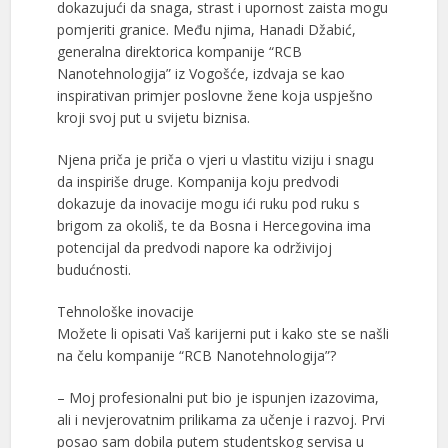
dokazujući da snaga, strast i upornost zaista mogu
pomjeriti granice. Među njima, Hanadi Džabić,
generalna direktorica kompanije “RCB
Nanotehnologija” iz Vogošće, izdvaja se kao
inspirativan primjer poslovne žene koja uspješno
kroji svoj put u svijetu biznisa.
Njena priča je priča o vjeri u vlastitu viziju i snagu
da inspiriše druge. Kompanija koju predvodi
dokazuje da inovacije mogu ići ruku pod ruku s
brigom za okoliš, te da Bosna i Hercegovina ima
potencijal da predvodi napore ka održivijoj
budućnosti.
Tehnološke inovacije
Možete li opisati Vaš karijerni put i kako ste se našli
na čelu kompanije “RCB Nanotehnologija”?
– Moj profesionalni put bio je ispunjen izazovima,
ali i nevjerovatnim prilikama za učenje i razvoj. Prvi
posao sam dobila putem studentskog servisa u