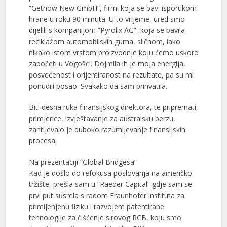
“Getnow New GmbH”, firmi koja se bavi isporukom
hrane u roku 90 minuta. U to vrijeme, ured smo
dijelili s kompanijom “Pyrolix AG”, koja se bavila
reciklažom automobilskih guma, sličnom, iako
nikako istom vrstom proizvodnje koju ćemo uskoro
započeti u Vogošći. Dojmila ih je moja energija,
posvećenost i orijentiranost na rezultate, pa su mi
ponudili posao. Svakako da sam prihvatila.
Biti desna ruka finansijskog direktora, te pripremati,
primjerice, izvještavanje za australsku berzu,
zahtijevalo je duboko razumijevanje finansijskih
procesa.
Na prezentaciji “Global Bridgesa”
Kad je došlo do refokusa poslovanja na američko
tržište, prešla sam u “Raeder Capital” gdje sam se
prvi put susrela s radom Fraunhofer instituta za
primijenjenu fiziku i razvojem patentirane
tehnologije za čišćenje sirovog RCB, koju smo