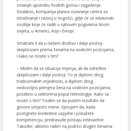
smanjiti upotrebu fosilnih goriva i zagađenje.
Dodatno, kompanija planira osnivanje centra za
istraživanje i razvoj u Vogošći, gdje će se edukovati
osoblje koje će raditi u njihovim pogonima širom
svijeta, u Americi, Aziji i Evropi.
Smatrate li da u našem društvu i dalje postoji
skepticizam prema ženama na vodećim pozicijama,
i kako se nosite s tim?
– Mislim da se situacija mijenja, ali da određeni
skepticizam i dalje postoji. To je dijelom zbog
tradicionalnih vrijednosti, a dijelom zbog
nedovoljno primjera žena na vodećim pozicijama,
posebno u sektorima poput tehnologije. Kako se
nosim s tim? Trudim se da pustim rezultate da
govore umjesto mene. Vjerujem da, kada
postignete konkretne uspjehe i pokažete
kompetenciju, predrasude postaju irelevantne.
Također, aktivno radim na podršci drugim ženama