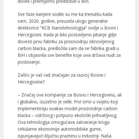
doveli i premijerno predstavili u BiH.
Sve faze karijere vodile su me ka trenutku kada
sam, 2020. godine, preuzela ulogu generalne
direktorice “RCB Nanotehnologija” ovdje u Bosni i
Hercegovini. Kada je bilo postavljeno pitanje gdje
dovesti prvu fabriku za proizvodnju obnovljenog
carbon blacka, predložila sam da se fabrika gradi u
BiH i objasnila sve benefite koje ova država nudi za
poslovanje.
Zašto je vaš rad značajan za razvoj Bosne i
Hercegovine?
– Značaj ove kompanije za Bosnu i Hercegovinu, ali
i globalno, izuzetno je velik. Prvi smo u svijetu koji
implementiraju ovakav model proizvodnje carbon
blacka – održivog i potpuno ekološki prihvatljivog.
Ova tehnologija omogućava zatvaranje kruga
cirkularne ekonomije automobilske gume,
ispunjavajući ključnu prazninu u industriji. Naša