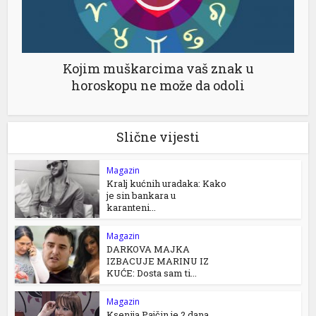
Kojim muškarcima vaš znak u
horoskopu ne može da odoli
Slične vijesti
Magazin
Kralj kućnih uradaka: Kako
je sin bankara u
karanteni...
Magazin
DARKOVA MAJKA
IZBACUJE MARINU IZ
KUĆE: Dosta sam ti...
Magazin
Ksenija Pajčin je 2 dana