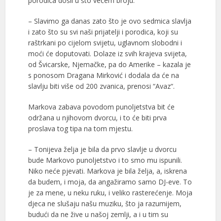
porodica došli u što većem broju.
– Slavimo ga danas zato što je ovo sedmica slavlja
i zato što su svi naši prijatelji i porodica, koji su
raštrkani po cijelom svijetu, uglavnom slobodni i
moći će doputovati. Dolaze iz svih krajeva svijeta,
od Švicarske, Njemačke, pa do Amerike – kazala je
s ponosom Dragana Mirković i dodala da će na
slavlju biti više od 200 zvanica, prenosi “Avaz“.
Markova zabava povodom punoljetstva bit će
održana u njihovom dvorcu, i to će biti prva
proslava tog tipa na tom mjestu.
– Tonijeva želja je bila da prvo slavlje u dvorcu
bude Markovo punoljetstvo i to smo mu ispunili.
Niko neće pjevati. Markova je bila želja, a, iskrena
da budem, i moja, da angažiramo samo DJ-eve. To
je za mene, u neku ruku, i veliko rasterećenje. Moja
djeca ne slušaju našu muziku, što ja razumijem,
budući da ne žive u našoj zemlji, a i u tim su