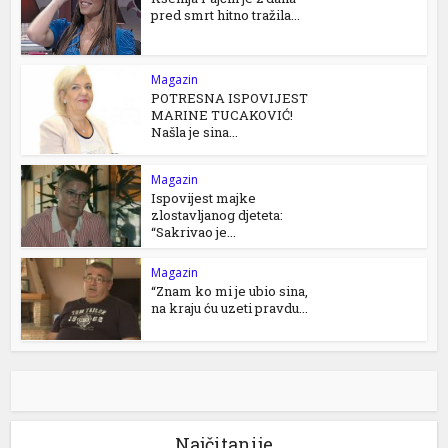
pred smrt hitno tražila...
Magazin
POTRESNA ISPOVIJEST
MARINE TUCAKOVIĆ!
Našla je sina...
Magazin
Ispovijest majke
zlostavljanog djeteta:
“Sakrivao je...
Magazin
“Znam ko mi je ubio sina,
na kraju ću uzeti pravdu...
Najčitanije