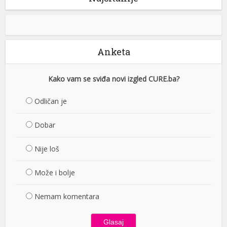
Anketa
Kako vam se sviđa novi izgled CURE.ba?
Odličan je
Dobar
Nije loš
Može i bolje
Nemam komentara