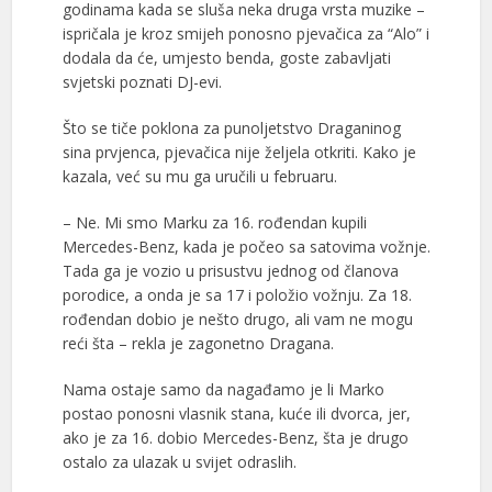
godinama kada se sluša neka druga vrsta muzike –
ispričala je kroz smijeh ponosno pjevačica za “Alo” i
dodala da će, umjesto benda, goste zabavljati
svjetski poznati DJ-evi.
Što se tiče poklona za punoljetstvo Draganinog
sina prvjenca, pjevačica nije željela otkriti. Kako je
kazala, već su mu ga uručili u februaru.
– Ne. Mi smo Marku za 16. rođendan kupili
Mercedes-Benz, kada je počeo sa satovima vožnje.
Tada ga je vozio u prisustvu jednog od članova
porodice, a onda je sa 17 i položio vožnju. Za 18.
rođendan dobio je nešto drugo, ali vam ne mogu
reći šta – rekla je zagonetno Dragana.
Nama ostaje samo da nagađamo je li Marko
postao ponosni vlasnik stana, kuće ili dvorca, jer,
ako je za 16. dobio Mercedes-Benz, šta je drugo
ostalo za ulazak u svijet odraslih.