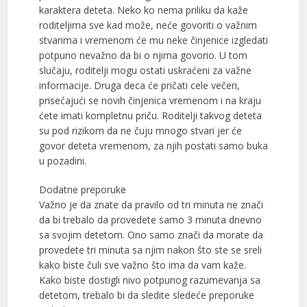
karaktera deteta. Neko ko nema priliku da kaže
roditeljima sve kad može, neće govoriti o važnim
stvarima i vremenom će mu neke činjenice izgledati
potpuno nevažno da bi o njima govorio. U tom
slučaju, roditelji mogu ostati uskraćeni za važne
informacije. Druga deca će pričati cele večeri,
prisećajući se novih činjenica vremenom i na kraju
ćete imati kompletnu priču. Roditelji takvog deteta
su pod rizikom da ne čuju mnogo stvari jer će
govor deteta vremenom, za njih postati samo buka
u pozadini.
Dodatne preporuke
Važno je da znate da pravilo od tri minuta ne znači
da bi trebalo da provedete samo 3 minuta dnevno
sa svojim detetom. Ono samo znači da morate da
provedete tri minuta sa njim nakon što ste se sreli
kako biste čuli sve važno što ima da vam kaže.
Kako biste dostigli nivo potpunog razumevanja sa
detetom, trebalo bi da sledite sledeće preporuke