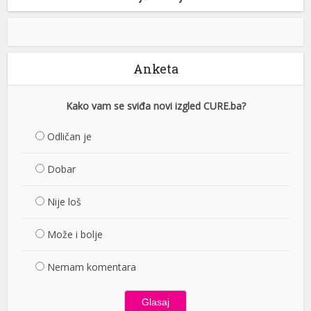
Anketa
Kako vam se sviđa novi izgled CURE.ba?
Odličan je
Dobar
Nije loš
Može i bolje
Nemam komentara