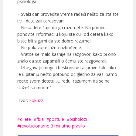
psihologa:
– Svaki dan provedite vreme radeći nešto za šta ste
i vi i dete zainteresovani.
– Neka dete čuje da ga razumete. Na primer,
ponovite informaciju koju ste čuli od deteta kako
biste bili sigurni da ste dobro razumeli.
– Ne pokazujte lažno uzbuđenje.
– Vratite se malo kasnije na razgovor, kako bi ono
znalo da ste zapamtili o čemu ste razgovarali.
– Izbegavajte duge i beskorisne rasprave čak i ako
je u pitanju nešto potpuno očigledno za vas. Samo
recite svom detetu „U redu, razumem da se ne
slažeš sa mnom“.
Izvor:
Fokuzz
dijete
fbia
poštuje
psiholozi
revolucionarno 3 minutno pravilo