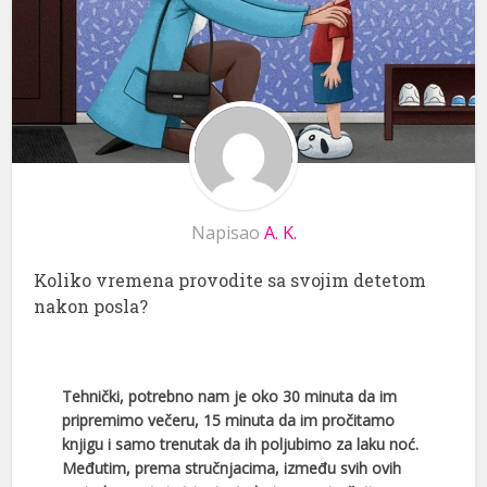
Napisao
A. K.
Koliko vremena provodite sa svojim detetom
nakon posla?
Tehnički, potrebno nam je oko 30 minuta da im
pripremimo večeru, 15 minuta da im pročitamo
knjigu i samo trenutak da ih poljubimo za laku noć.
Međutim, prema stručnjacima, između svih ovih