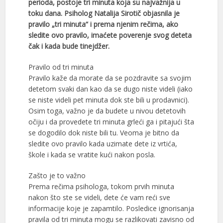
perioda, postoje tri minuta koja su najvažnija u
toku dana. Psiholog Natalija Sirotič objasnila je
pravilo „tri minuta“ i prema njenim rečima, ako
sledite ovo pravilo, imaćete poverenje svog deteta
čak i kada bude tinejdžer.
Pravilo od tri minuta
Pravilo kaže da morate da se pozdravite sa svojim
detetom svaki dan kao da se dugo niste videli (iako
se niste videli pet minuta dok ste bili u prodavnici).
Osim toga, važno je da budete u nivou detetovih
očiju i da provedete tri minuta grleći ga i pitajući šta
se dogodilo dok niste bili tu. Veoma je bitno da
sledite ovo pravilo kada uzimate dete iz vrtića,
škole i kada se vratite kući nakon posla.
Zašto je to važno
Prema rečima psihologa, tokom prvih minuta
nakon što ste se videli, dete će vam reći sve
informacije koje je zapamtilo. Posledice ignorisanja
pravila od tri minuta mogu se razlikovati zavisno od