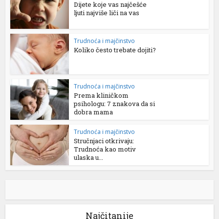
Dijete koje vas najčešće
ljuti najviše liči na vas
Trudnoća i majčinstvo
Koliko često trebate dojiti?
Trudnoća i majčinstvo
Prema kliničkom
psihologu: 7 znakova da si
dobra mama
Trudnoća i majčinstvo
Stručnjaci otkrivaju:
Trudnoća kao motiv
ulaska u...
Najčitanije