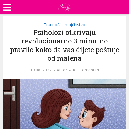
Trudnoća i majčinstvo
Psiholozi otkrivaju
revolucionarno 3 minutno
pravilo kako da vas dijete poštuje
od malena
19.08. 2022.
Autor
A. K.
·
Komentari