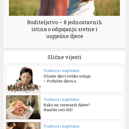
Roditeljstvo – 8 jednostavnih
istina o odgajanju sretne i
uspješne djece
Slične vijesti
Trudnoća i majčinstvo
Učinite djeci veliku uslugu
– Podučite djecu u...
Trudnoća i majčinstvo
Kako ne razmaziti dijete?
Naučite reći NE!
Trudnoća i majčinstvo