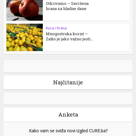
Otkrivamo – Savršena
hrana za hladne dane
Kuća i hrana
Mnogostruka korist –
Zašto je jako važno jesti...
Najčitanije
Anketa
Kako vam se sviđa novi izgled CURE.ba?