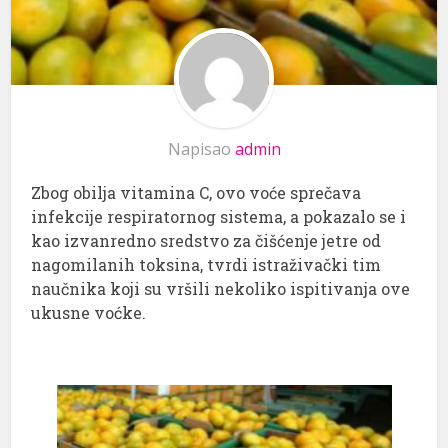
Napisao
admin
Zbog obilja vitamina C, ovo voće sprečava
infekcije respiratornog sistema, a pokazalo se i
kao izvanredno sredstvo za čišćenje jetre od
nagomilanih toksina, tvrdi istraživački tim
naučnika koji su vršili nekoliko ispitivanja ove
ukusne voćke.