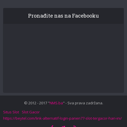
Pronađite nas na Facebooku
© 2012 - 2017 "
NMS.ba
" - Sva prava zadržana.
Situs Slot
Slot Gacor
https://beytel.com/link-alternatif-login-panen77-slot-tergacor-hari-ini/