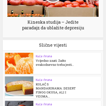
Kineska studija – Jedite
paradajz da ublažite depresiju
Slične vijesti
Kuća i hrana
Vrijedno znati: Zašto
svakodnevno treba jesti...
Kuća i hrana
KOLAČ S
MANDARINAMA: DESERT
FINOG OKUSA, ALI I
VEOMA...
Kuća i hrana