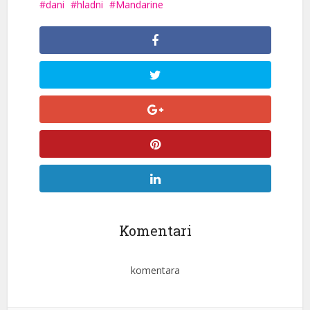
dani
hladni
Mandarine
Komentari
komentara